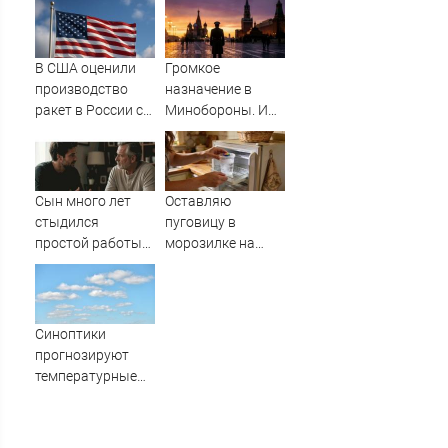
водителем
трактора
В США оценили
Громкое
производство
назначение в
ракет в России с
Минобороны. И
производством
плохая новость
"Пэтриотов"
для ВСУ: Этот
генерал уже
дошёл до Киева. И
Сын много лет
Оставляю
освобождал
стыдился
пуговицу в
Курщину
простой работы
морозилке на
отца, пока не
даче перед
узнал, ради чего
отъездом:
тот отказался от
сначала соседи
карьеры -
смеялась, а
Синоптики
история одной
потом начали
прогнозируют
семьи
повторять
температурные
качели в
Башкирии