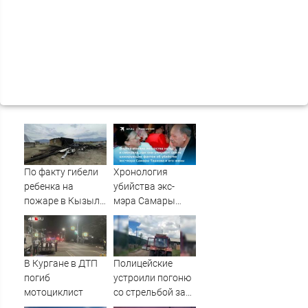
По факту гибели
Хронология
ребенка на
убийства экс-
пожаре в Кызыл-
мэра Самары
Таше возбуждено
Виктора Тархова
уголовное дело
и его жены: шесть
шокирующих
фактов, новые
В Кургане в ДТП
Полицейские
подробности
погиб
устроили погоню
мотоциклист
со стрельбой за
пьяным