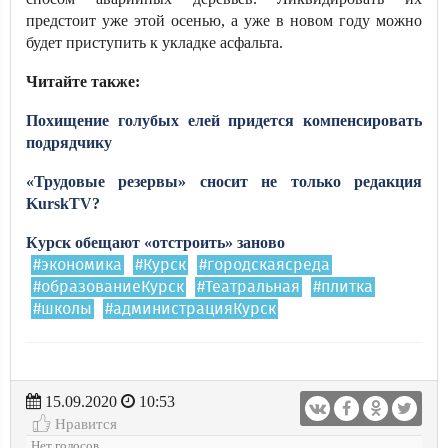
предстоит уже этой осенью, а уже в новом году можно
будет приступить к укладке асфальта.
Читайте также:
Похищение голубых елей придется компенсировать
подрядчику
«Трудовые резервы» сносит не только редакция
KurskTV?
Курск обещают «отстроить» заново
#экономика
#Курск
#городскаясреда
#образованиеКурск
#Театральная
#плитка
#школы
#администрацияКурск
15.09.2020
10:53
Нравится
Нет голосов