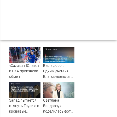
«Салават Юлаев»
Быль дорог.
и СКА произвели
Одним днем из
обмен
Благовещенска в
Китай, лапша,
мемы, и почему
утке по-пекински
запретили
Запад пытается
Светлана
переходить
втянуть Грузию в
Бондарчук
границу
кровавые
поделилась фото
авантюры в
из круиза вместе