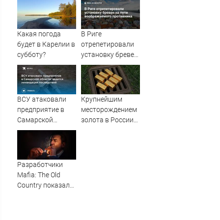
Закавказье,
с сыном
заявил МИД
Какая погода
В Риге
будет в Карелии в
отрепетировали
субботу?
установку бревен
на пути
воображаемого
противника
ВСУ атаковали
Крупнейшим
предприятие в
месторождением
Самарской
золота в России
области: ведется
назвали Сухой
ликвидация
Лог
последствий
Разработчики
Mafia: The Old
Country показали
геймплей
сюжетного
дополнения Man