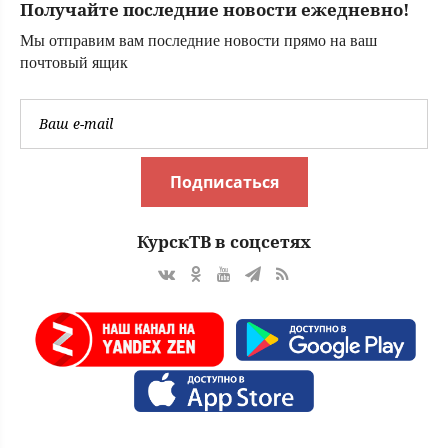
Получайте последние новости ежедневно!
of Honor, в
котором появится
Мы отправим вам последние новости прямо на ваш
звезда первой
почтовый ящик
«Мафии»
Подписаться
КурскТВ в соцсетях