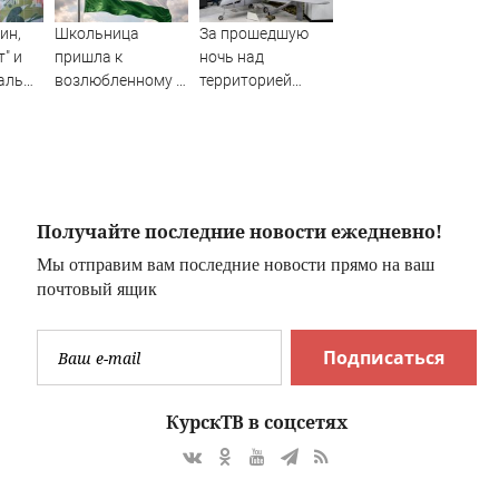
ин,
Школьница
За прошедшую
" и
пришла к
ночь над
аль
возлюбленному в
территорией
как
тюрьму с десятью
Тверской области
патронами в
уничтожены
ие
кармане
вражеские БПЛА
Коми
Получайте последние новости ежедневно!
Мы отправим вам последние новости прямо на ваш
почтовый ящик
Подписаться
КурскТВ в соцсетях