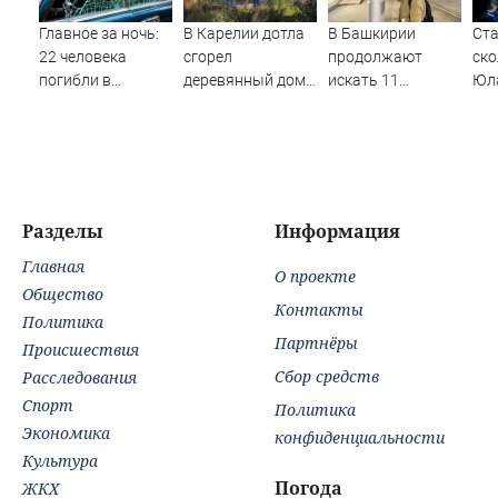
Главное за ночь:
В Карелии дотла
В Башкирии
Ста
22 человека
сгорел
продолжают
ско
погибли в
деревянный дом
искать 11
Юла
страшном ДТП, а
(ФОТО)
пропавших без
от 
россияне
вести
по 
жалуются на
отдых в Турции
Разделы
Информация
Главная
О проекте
Общество
Контакты
Политика
Партнёры
Происшествия
Сбор средств
Расследования
Спорт
Политика
Экономика
конфиденциальности
Культура
Погода
ЖКХ