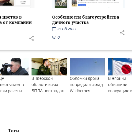
Особенности благоустройства
а цветов в
дачного участка
са от компании
25.08.2023
0
ДР
В Тверской
Обломки дрона
В Японии
вертывает в
области из-за
повредили склад
объявили
сии ракеты
БПЛА пострадал
Wildberries
эвакуацию и
 ударов по
склад
приближен
раине
Вайлдберриз и
мощного та
постройки в СНТ
– Новости Твери и
городов Тверской
области сегодня -
Теги