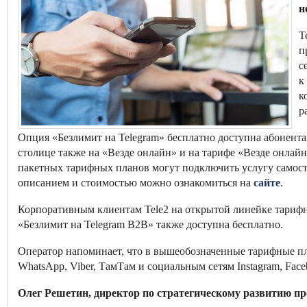
н
T
п
с
к
к
р
Опция «Безлимит на Telegram» бесплатно доступна абонент
столице также на «Везде онлайн» и на тарифе «Везде онлай
пакетных тарифных планов могут подключить услугу самост
описанием и стоимостью можно ознакомиться на
сайте
.
Корпоративным клиентам Tele2 на открытой линейке тариф
«Безлимит на Telegram B2B» также доступна бесплатно.
Оператор напоминает, что в вышеобозначенные тарифные п
WhatsApp, Viber, ТамТам и социальным сетям Instagram, Fa
Олег Решетин, директор по стратегическому развитию пр