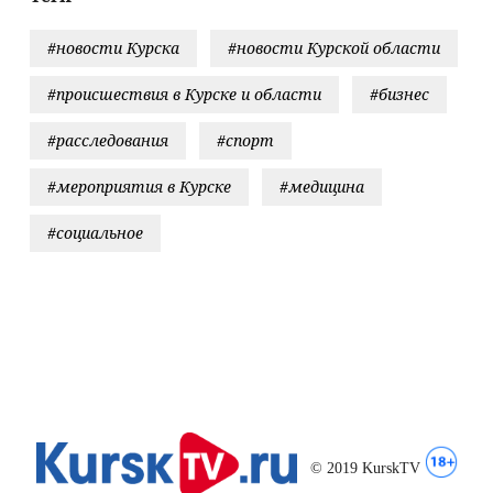
Afanasy.biz –
Тверские новости.
#новости Курска
#новости Курской области
Новости
#происшествия в Курске и области
#бизнес
#расследования
#спорт
#мероприятия в Курске
#медицина
#социальное
© 2019 KurskTV