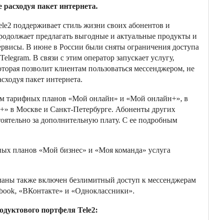
е расходуя пакет интернета.
ele2 поддерживает стиль жизни своих абонентов и
родолжает предлагать выгодные и актуальные продукты и
ервисы. В июне в России были сняты ограничения доступа
 Telegram. В связи с этим оператор запускает услугу,
оторая позволит клиентам пользоваться мессенджером, не
асходуя пакет интернета.
ам тарифных планов «Мой онлайн» и «Мой онлайн+», в
н+» в Москве и Санкт-Петербурге. Абоненты других
оятельно за дополнительную плату. С ее подробным
ных планов «Мой бизнес» и «Моя команда» услуга
ланы также включен безлимитный доступ к мессенджерам
cebook, «ВКонтакте» и «Одноклассники».
одуктового портфеля Tele2: