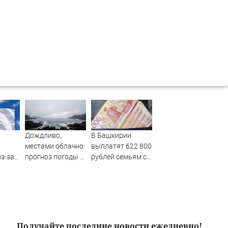
Дождливо,
В Башкирии
местами облачно:
выплатят 622 800
з-за
прогноз погоды в
рублей семьям с
ия
Сахалинской
восемью детьми
йфуна
области на 7
августа
Получайте последние новости ежедневно!