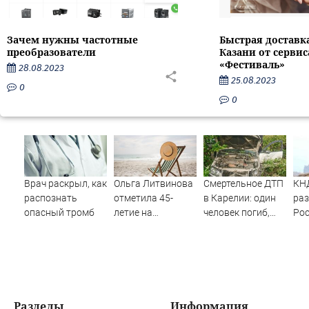
Зачем нужны частотные
Быстрая доставк
преобразователи
Казани от серви
«Фестиваль»
28.08.2023
25.08.2023
0
0
Врач раскрыл, как
Ольга Литвинова
Смертельное ДТП
КН
распознать
отметила 45-
в Карелии: один
раз
опасный тромб
летие на
человек погиб,
Рос
турецком курорте
трое пострадали
для
(ФОТО)
Ук
Разделы
Информация