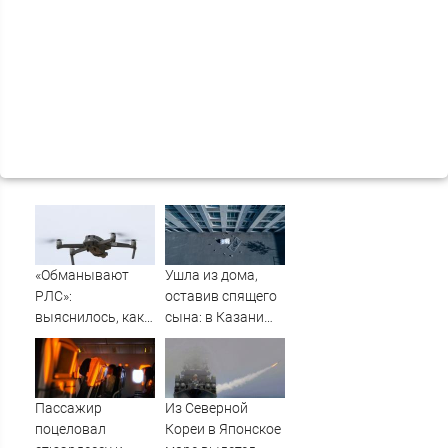
«Обманывают
Ушла из дома,
РЛС»:
оставив спящего
выяснилось, как
сына: в Казани
дроны ВСУ
мать пойдет под
долетели до
суд за гибель
Екатеринбурга
малыша
07/08/2026 –
Пассажир
Из Северной
Новости
поцеловал
Кореи в Японское