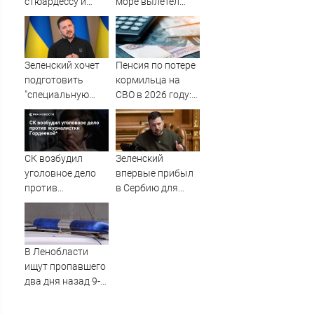
стюардессу и
море вылетел
попал под арест -
неопознанный
АБН 24
снаряд
Зеленский хочет
Пенсия по потере
подготовить
кормильца на
"специальную
СВО в 2026 году:
санкционную
размер, как
операцию" против
членам семьи
России - Новости
оформить
на Вести.ru
гарантированную
СК возбудил
Зеленский
пенсию по потере
уголовное дело
впервые прибыл
кормильца,
против
в Сербию для
погибшего на СВО
журналистки
встречи с Вучичем
Гордеевой*
В Ленобласти
ищут пропавшего
два дня назад 9-
летнего мальчика