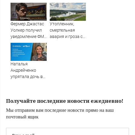
Новости
костромичи
актрисой
встретили с
Натальей
гордостью
Андрейченко
Фермер Джастас
Утопленник,
Уолкер получил
смертельная
уведомление ФМС
авария и гроза с
о депортации из
градом: главное
России
за день
Наталья
Андрейченко
упрятала дочь в
психиатрическую
клинику
Получайте последние новости ежедневно!
Мы отправим вам последние новости прямо на ваш
почтовый ящик