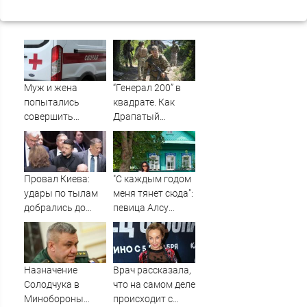
Муж и жена
“Генерал 200” в
попытались
квадрате. Как
совершить
Драпатый
суицид,
переплюнул
предупредив
Сырского
оперативные
службы
Провал Киева:
"С каждым годом
удары по тылам
меня тянет сюда":
добрались до
певица Алсу
Зеленского
приехала в
быстрее, чем до
татарскую
России
деревню, где
прошло ее
Назначение
Врач рассказала,
детство
Солодчука в
что на самом деле
07/08/2026 –
Минобороны
происходит с