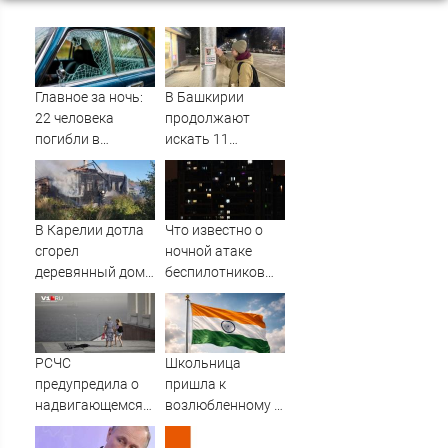
Главное за ночь:
В Башкирии
22 человека
продолжают
погибли в
искать 11
страшном ДТП, а
пропавших без
россияне
вести
жалуются на
отдых в Турции
В Карелии дотла
Что известно о
сгорел
ночной атаке
деревянный дом
беспилотников
(ФОТО)
ВСУ на
Воронежскую
область
РСЧС
Школьница
предупредила о
пришла к
надвигающемся
возлюбленному в
на Волгоградскую
тюрьму с десятью
область шторме
патронами в