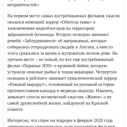
неприятностей».
На первом месте самых востребованных фильмов ужасов
оказался немецкий хоррор «Обитель тьмы» о
злоключениях видеоблогеров на территории
заброшенной больницы. Вторую позицию занимает
ремейк «Заблудившиеся» об американках, которые
собирались отпраздновать свадьбу в Англии, а вместо
этого сражались за жизнь в жутковатом лесном доме. На
третьем месте – не новый, но все еще востребованный
фильм «Пираньи 3DD» о кровавой бойне, которую
устроили опасные рыбки в тихом аквапарке. Четвертую
позицию в рейтинге занимает приключенческий хоррор
«Роковой маршрут», основанный на реальной истории
противостояния канадца и медведя-людоеда. Наконец,
замыкает список космический ужастик «Живое» о не
самой дружелюбной жизни, найденной на Красной
планете.
Интересно, что спрос на хорроры в феврале 2020 года
стремительно увеличивался: доля просмотров фильмов