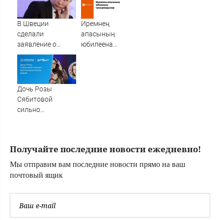
кармане
В Швеции
Иремнең
сделали
апасының
заявление о
юбилеена
расчленении
чакырмадылар
России
Дочь Розы
Сябитовой
сильно
располнела после
родов
Получайте последние новости ежедневно!
Мы отправим вам последние новости прямо на ваш
почтовый ящик