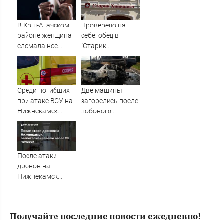
домах
прекращены
В Кош-Агачском
Проверено на
районе женщина
себе: обед в
сломала нос
"Старик
своей бывшей
Хинкалыч"
свекрови
Среди погибших
Две машины
при атаке ВСУ на
загорелись после
Нижнекамск
лобового
оказались
столкновения в
иностранцы
Вологодском
округе
После атаки
дронов на
Нижнекамск
госпитализировали
более 20 человек
Получайте последние новости ежедневно!