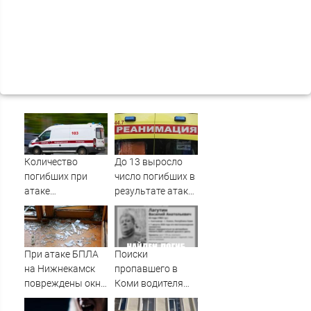
Количество
До 13 выросло
погибших при
число погибших в
атаке
результате атаки
беспилотников на
дронов ВСУ на
Нижнекамск
Нижнекамск -
выросло до 13
Новости на
Вести.ru
При атаке БПЛА
Поиски
на Нижнекамск
пропавшего в
повреждены окна
Коми водителя
и рамы в жилых
грузовика