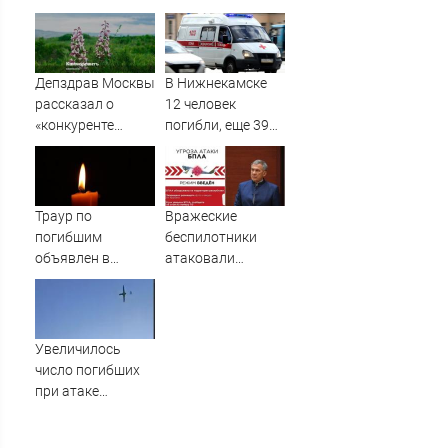
атаке БПЛА, есть
Нижнекамск
погибшие
выросло до 13
Депздрав Москвы
В Нижнекамске
рассказал о
12 человек
«конкуренте
погибли, еще 39
борщевика» в
пострадали при
России
атаке БПЛА
Траур по
Вражеские
погибшим
беспилотники
объявлен в
атаковали
Татарстане после
Татарстан, есть
атак ВСУ -
погибшие:
Новости на
Минниханов
Вести.ru
объявил траур
Увеличилось
число погибших
при атаке
беспилотников:
среди них есть