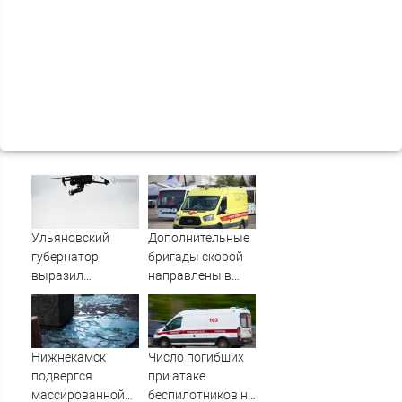
Ульяновский
Дополнительные
губернатор
бригады скорой
выразил
направлены в
соболезнования
Нижнекамск для
семьям погибших
помощи
в Нижнекамске
пострадавшим
при атаке БПЛА
Нижнекамск
Число погибших
10/08/2026 –
подвергся
при атаке
Новости
массированной
беспилотников на