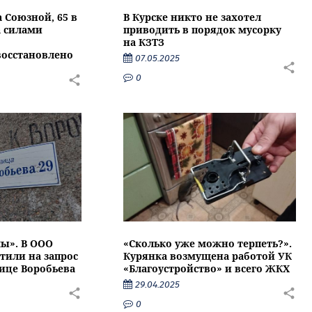
 Союзной, 65 в
В Курске никто не захотел
а силами
приводить в порядок мусорку
на КЗТЗ
восстановлено
07.05.2025
0
ы». В ООО
«Сколько уже можно терпеть?».
тили на запрос
Курянка возмущена работой УК
лице Воробьева
«Благоустройство» и всего ЖКХ
29.04.2025
0