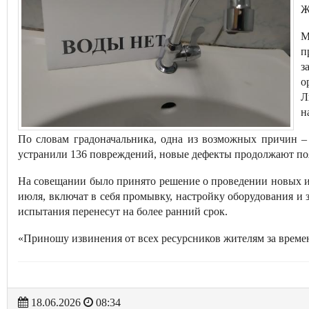
Ж
М
п
з
о
Л
н
По словам градоначальника, одна из возможных причин – 
устранили 136 повреждений, новые дефекты продолжают поя
На совещании было принято решение о проведении новых ис
июля, включат в себя промывку, настройку оборудования и 
испытания перенесут на более ранний срок.
«Приношу извинения от всех ресурсников жителям за времен
18.06.2026
08:34