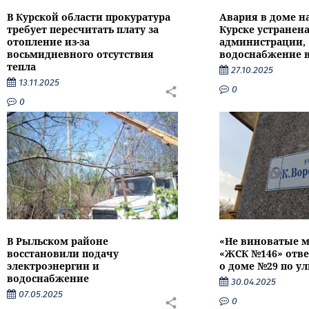
В Курской области прокуратура
Авария в доме на
требует пересчитать плату за
Курске устранен
отопление из-за
администрации,
восьмидневного отсутствия
водоснабжение 
тепла
27.10.2025
13.11.2025
0
0
В Рыльском районе
«Не виноватые м
восстановили подачу
«ЖСК №146» отве
электроэнергии и
о доме №29 по у
водоснабжение
30.04.2025
07.05.2025
0