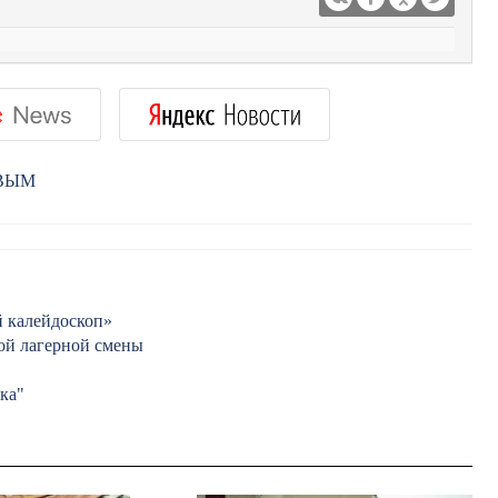
РВЫМ
й калейдоскоп»
ой лагерной смены
ка"