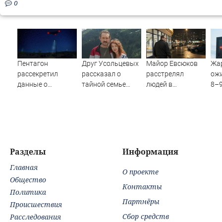
0
Пентагон
Друг Усольцевых
Майор Евсюков
Жар
рассекретил
рассказал о
расстрелял
ожи
данные о
тайной семье
людей в
8–9
появлении НЛО
бизнесмена
супермаркете и
на Ближнем
стал символом
Востоке
провала МВД
Разделы
Информация
Главная
О проекте
Общество
Контакты
Политика
Партнёры
Происшествия
Сбор средств
Расследования