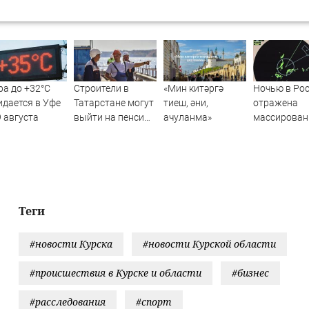
а до +32°C
Строители в
«Мин китәргә
Ночью в Ро
дается в Уфе
Татарстане могут
тиеш, әни,
отражена
 августа
выйти на пенсию
ачуланма»
массирован
досрочно -
атака БПЛА
рассказываем,
какие условия
07/08/2026 –
Новости
Теги
#новости Курска
#новости Курской области
#происшествия в Курске и области
#бизнес
#расследования
#спорт