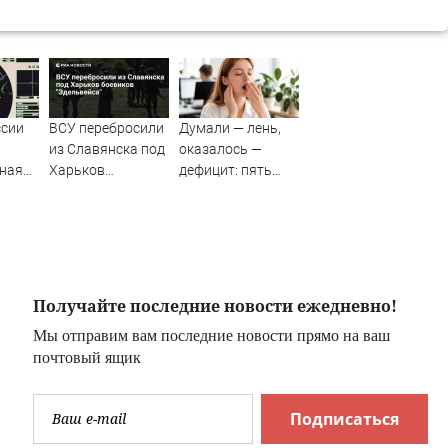
ссии
ВСУ перебросили
Думали — лень,
из Славянска под
оказалось —
ная
Харьков
дефицит: пять
боевиков
симптомов
"Эдельвейса"
нехватки железа,
которые
ульяновцы
продолжают
игнорировать
Получайте последние новости ежедневно!
Мы отправим вам последние новости прямо на ваш
почтовый ящик
Подписаться