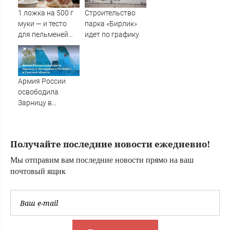
мальчишек на
1 ложка на 500 г
Строительство
поле с горохом
муки — и тесто
парка «Бирлик»
для пельменей
идет по графику
становится
нежным и
эластичным:
секрет
Армия России
идеального
освободила
блюда
Зарницу в
Запорожье и
Рыжевку в
Сумской области
Получайте последние новости ежедневно!
Мы отправим вам последние новости прямо на ваш
почтовый ящик