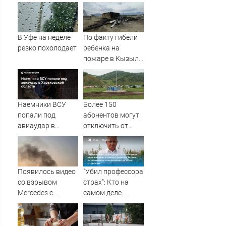
В Уфе на неделе
По факту гибели
резко похолодает
ребенка на
пожаре в Кызыл-
Таше возбуждено
уголовное дело
Наемники ВСУ
Более 150
попали под
абонентов могут
авиаудар в
отключить от
Харьковской
газа за долги
области
Появилось видео
"Убил профессора
со взрывом
страх": Кто на
Mercedes с
самом деле
гендиректором
виноват в смерти
«Уралдронзавода»
ученого Зезина,
на Урале
остановившего