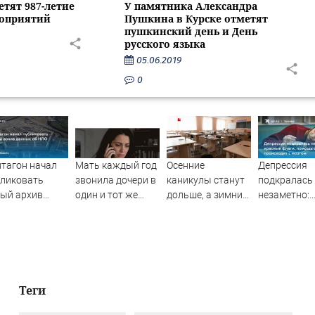
етят 987-летие
У памятника Александра
роприятий
Пушкина в Курске отметят
пушкинский день и День
русского языка
05.06.2019
0
тагон начал
Мать каждый год
Осенние
Депрессия
бликовать
звонила дочери в
каникулы станут
подкралась
ый архив
один и тот же
дольше, а зимние
незаметно:
нных об НЛО
день и молчала —
сократят в новом
красные фла
причина
учебном году: в
помощь себ
раскрылась
чём дело
что происхо
слишком поздно:
мозгом
история одной
семьи
Теги