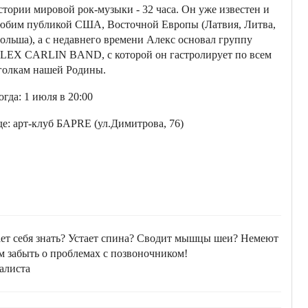
стории мировой рок-музыки - 32 часа. Он уже известен и
юбим публикой США, Восточной Европы (Латвия, Литва,
ольша), а с недавнего времени Алекс основал группу
LEX CARLIN BAND, с которой он гастролирует по всем
голкам нашей Родины.
огда: 1 июля в 20:00
де: арт-клуб БАРRE (ул.Димитрова, 76)
ает себя знать? Устает спина? Сводит мышцы шеи? Немеют
м забыть о проблемах с позвоночником!
алиста