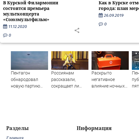
В Курской Филармонии
Как в Курске отм
состоится премьера
города: план ме
мультконцерта
26.09.2019
«Союзмультфильм»
0
11.12.2020
0
Пентагон
Россиянам
Раскрыто
Пен
обнародовал
рассказали,
негативное
пу
новую партию
сокращает ли
влияние ночных
пят
материалов об
жизнь ночная
смен на организм
да
НЛО - Новости на
работа
человека
Вести.ru
Разделы
Информация
Главная