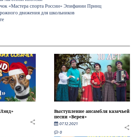
начок «Мастера спорта России» Эпифании Принц
орожного движения для школьников
те
 Лэнд»
Выступление ансамбля казачьей
песни «Верея»
07.12.2021
0