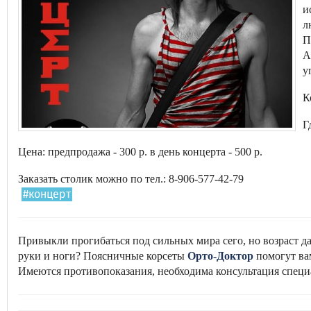
и
л
П
A
у
К
Г
Цена: предпродажа - 300 р. в день концерта - 500 р.
Заказать столик можно по тел.: 8-906-577-42-79
#концерт
Привыкли прогибаться под сильных мира сего, но возраст д
руки и ноги? Поясничные корсеты
Орто-Доктор
помогут ва
Имеются противопоказания, необходима консультация специ