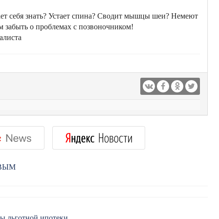
ает себя знать? Устает спина? Сводит мышцы шеи? Немеют
м забыть о проблемах с позвоночником!
алиста
РВЫМ
мы льготной ипотеки