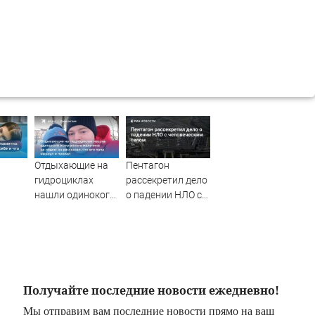
Отдыхающие на
Пентагон
гидроциклах
рассекретил дело
нашли одинокого
о падении НЛО с
ги,
испуганного
человеческим
е и
мальчика на
телом
дит с
лодке: он
рассказал, что его
папа нырнул и
пропал
Получайте последние новости ежедневно!
Мы отправим вам последние новости прямо на ваш