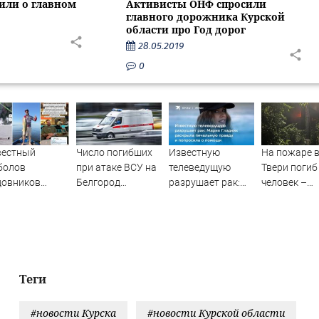
или о главном
Активисты ОНФ спросили
главного дорожника Курской
области про Год дорог
28.05.2019
0
вестный
Число погибших
Известную
На пожаре 
болов
при атаке ВСУ на
телеведущую
Твери погиб
довников
Белгород
разрушает рак:
человек –
пал на Волге
выросло до пяти
Мария Гладких
Новости Тве
время шторма
раскрыла
городов Тве
печальную
области сег
правду и
Afanasy.biz 
попросила о
Тверские но
помощи
Новости Тве
Теги
Тверь новос
Новости. Н
#новости Курска
#новости Курской области
сегод