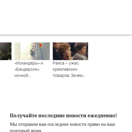
в
«Искандеры» и
Раиса – ужас
«Бандероли»:
кремлевских
ночной
поваров. Зачем
ри и
добивающий удар
жена Горбачева
рской
по Одессе и
требовала пять
одня -
Ильичевску
видов каши
–
каждое утро?
вости.
ри.
Получайте последние новости ежедневно!
ти.
Мы отправим вам последние новости прямо на ваш
овости
почтовый ящик