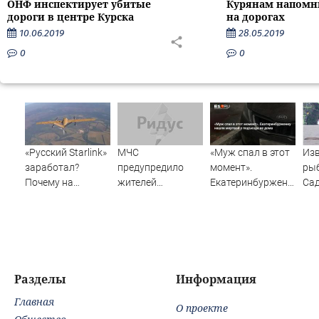
ОНФ инспектирует убитые
Курянам напомн
дороги в центре Курска
на дорогах
10.06.2019
28.05.2019
0
0
«Русский Starlink»
МЧС
«Муж спал в этот
Из
заработал?
предупредило
момент».
ры
Почему на
жителей
Екатеринбурженку
Са
Украине кратно
Подмосковья об
нашли мертвой у
про
увеличилась
угрозе атаки
подъезда ее дома
во 
точность
дронов
попаданий по
объектам ВСУ
Разделы
Информация
Главная
О проекте