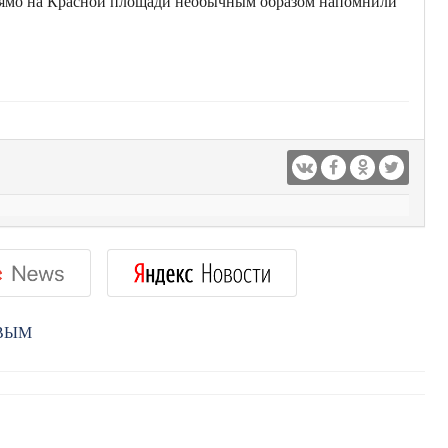
рямо на Красной площади необычным образом напомнили
РВЫМ