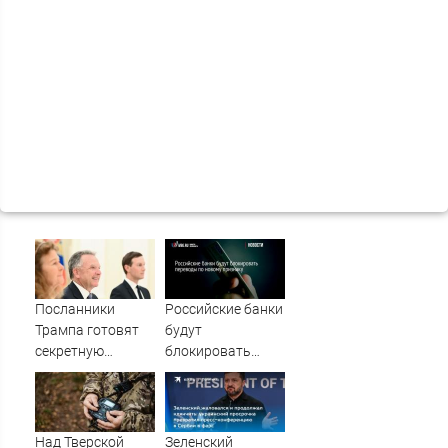
Посланники
Российские банки
Трампа готовят
будут
секретную
блокировать
миссию в Москву
переводы по
и Киев
новому признаку:
IVBG.ru
Над Тверской
Зеленский