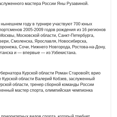
аслуженного мастера России Яны Рузавиной.
 нынешнем году в турнире участвуют 700 юных
портсменов 2005-2009 годов рождения из 16 регионов
 Москвы, Московской области, Санкт-Петербурга,
вери, Смоленска, Ярославля, Новосибирска,
оронежа, Сочи, Нижнего Новгорода, Ростова-на-Дону,
уганска и — впервые — из Узбекистана.
бернатора Курской области Роман Старовойт, врио
у Курской области Валерий Кобзев, заслуженный
рской области, тренер сборной команды России
женный мастер спорта, олимпийская чемпионка
з приоритетных видов спорта, который требует