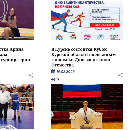
стка Арина
В Курске состоится Кубок
ала
Курской области по лыжным
турнир серии
гонкам ко Дню защитника
Отечества
19.02.2026
0