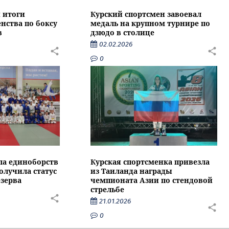
 итоги
Курский спортсмен завоевал
нства по боксу
медаль на крупном турнире по
в
дзюдо в столице
02.02.2026
0
ла единоборств
Курская спортсменка привезла
олучила статус
из Таиланда награды
зерва
чемпионата Азии по стендовой
стрельбе
21.01.2026
0