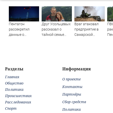
Пентагон
Друг Усольцевых
Враг атаковал
ПВ
рассекретил
рассказал о
предприятие в
рак
данные о
тайной семье
Самарской
Пе
появлении НЛО
бизнесмена
области
об
на Ближнем
Востоке
Разделы
Информация
Главная
О проекте
Общество
Контакты
Политика
Партнёры
Происшествия
Сбор средств
Расследования
Спорт
Политика