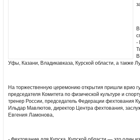
з
В
с
-
Т
В
Уфы, Казани, Владикавказа, Курской области, а также Л
На торжественную церемонию открытия пришли врио гу
председателя Комитета по физической культуре и спорт
тренер России, председатель Федерации фехтования Ку
Ильдар Мавлютов, директор Центра фехтования, заслу
Евгения Ламонова,
- Фехтование для Курска, Курской области — это один и