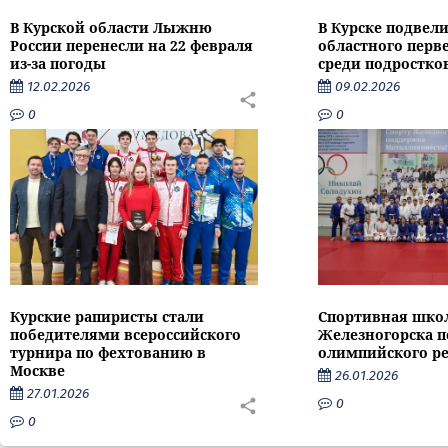
В Курской области Лыжню
В Курске подвели
России перенесли на 22 февраля
областного перве
из-за погоды
среди подростко
12.02.2026
09.02.2026
0
0
Курские рапиристы стали
Спортивная шко
победителями всероссийского
Железногорска п
турнира по фехтованию в
олимпийского ре
Москве
26.01.2026
27.01.2026
0
0