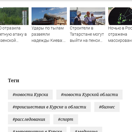
О отразила
Удары по тылам
Строители в
Ночью в Ро
етную атаку в
развеяли
Татарстане могут
отражена
нзенской
надежды Киева:
выйти на пенсию
массирован
ласти
немецкий
досрочно -
атака БПЛА
аналитик
рассказываем,
констатирует
какие условия
смену настроений
07/08/2026 –
» PolitCentr-NEWS
Новости
Теги
#новости Курска
#новости Курской области
#происшествия в Курске и области
#бизнес
#расследования
#спорт
#мероприятия в Курске
#медицина