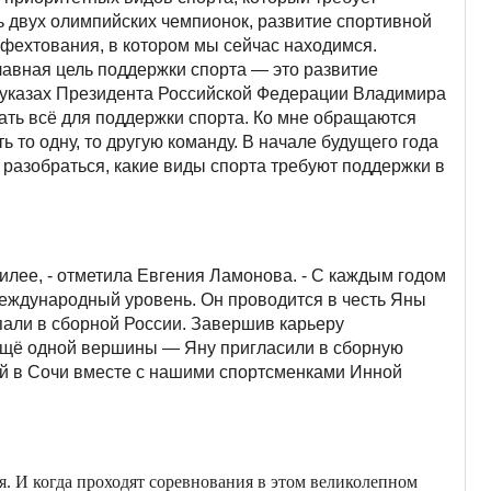
ь двух олимпийских чемпионок, развитие спортивной
 фехтования, в котором мы сейчас находимся.
лавная цель поддержки спорта — это развитие
их указах Президента Российской Федерации Владимира
ать всё для поддержки спорта. Ко мне обращаются
 то одну, то другую команду. В начале будущего года
 разобраться, какие виды спорта требуют поддержки в
билее, - отметила Евгения Ламонова. - С каждым годом
международный уровень. Он проводится в честь Яны
пали в сборной России. Завершив карьеру
а ещё одной вершины — Яну пригласили в сборную
ней в Сочи вместе с нашими спортсменками Инной
лся. И когда проходят соревнования в этом великолепном