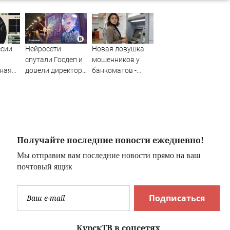
ссии
Нейросети
Новая ловушка
спутали Госдеп и
мошенников у
ная
довели директора
банкоматов -
до увольнения:
поголовно
главные ИИ-
попадаются даже
глюки июля
самые
внимательные
Получайте последние новости ежедневно!
Мы отправим вам последние новости прямо на ваш
почтовый ящик
Подписаться
КурскТВ в соцсетях