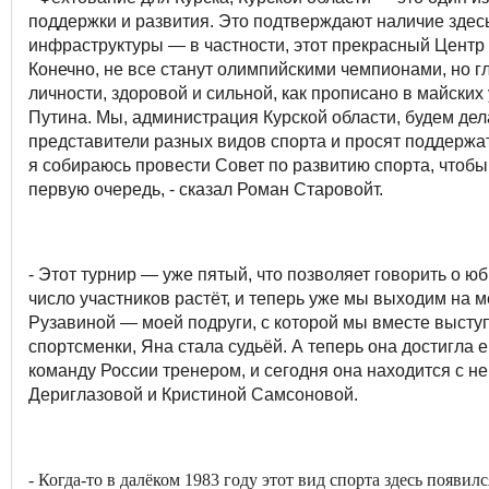
поддержки и развития. Это подтверждают наличие здес
инфраструктуры — в частности, этот прекрасный Центр
Конечно, не все станут олимпийскими чемпионами, но г
личности, здоровой и сильной, как прописано в майск
Путина. Мы, администрация Курской области, будем дел
представители разных видов спорта и просят поддержать
я собираюсь провести Совет по развитию спорта, чтобы
первую очередь, - сказал Роман Старовойт.
- Этот турнир — уже пятый, что позволяет говорить о ю
число участников растёт, и теперь уже мы выходим на 
Рузавиной — моей подруги, с которой мы вместе высту
спортсменки, Яна стала судьёй. А теперь она достигл
команду России тренером, и сегодня она находится с 
Дериглазовой и Кристиной Самсоновой.
- Когда-то в далёком 1983 году этот вид спорта здесь появи