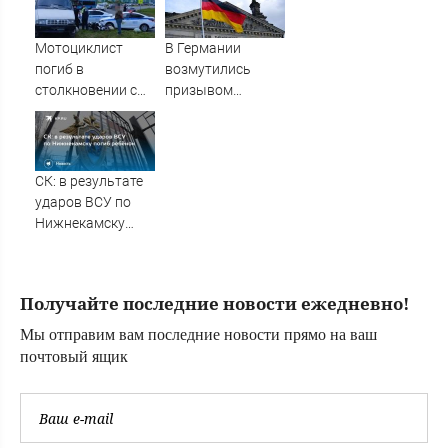
трагедии в
на 3 улицах
Нижнекамске
Мотоциклист
В Германии
погиб в
возмутились
столкновении с
призывом
ГАЗЕлью в Твери
уничтожать
русских
СК: в результате
ударов ВСУ по
Нижнекамску
погиб ребёнок
Получайте последние новости ежедневно!
Мы отправим вам последние новости прямо на ваш
почтовый ящик