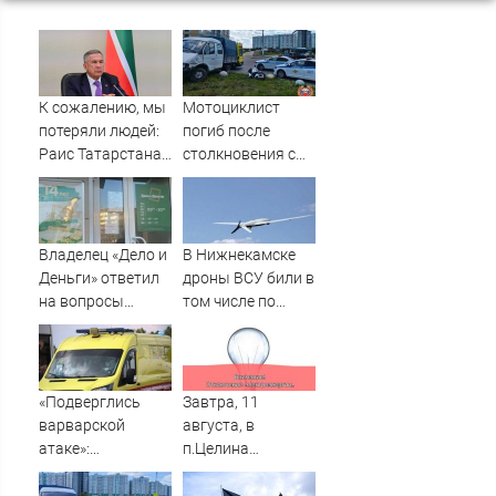
К сожалению, мы
Мотоциклист
потеряли людей:
погиб после
Раис Татарстана
столкновения с
об атаке
«Газелью» в Твери
вражеских БПЛА
– Новости Твери и
по республике
городов Тверской
10/08/2026 –
области сегодня -
Владелец «Дело и
В Нижнекамске
Новости
Afanasy.biz –
Деньги» ответил
дроны ВСУ били в
Тверские новости.
на вопросы
том числе по
Новости Твери.
Newsler.ru
гражданским
Тверь ново
объектам -
Новости на
Вести.ru
«Подверглись
Завтра, 11
варварской
августа, в
атаке»:
п.Целина
хронология
отключат
утренней
электроэнергию