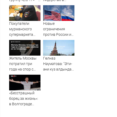
великую и (часто)
рейтинге доверия
ужасную
на Украине
Покупатели
Новые
мурманского
ограничения
супермаркета
против России и
устроили драку
Ирана прошли
голосование в
Сенате США
Житель Москвы
Гөлназ
потратил три
Нәүмәтова: “Әти-
года на спор с
әни күз алдында
маркетплейсом
батып үлә яздым”
из-за телевизора
«Бесстрашный
борец за жизнь»:
в Волгограде
прощаются с
анестезиологом-