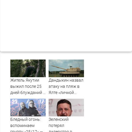
Житель Якутии
Дандыкин назвал
выжил после 25
атаку на пляж в
дней блужданий в
Ялте «личной
тайге
местью»
Зеленского
Бледный огонь:
Зеленский
вспоминаем
потерял
группу «25/17» —
лидерство в