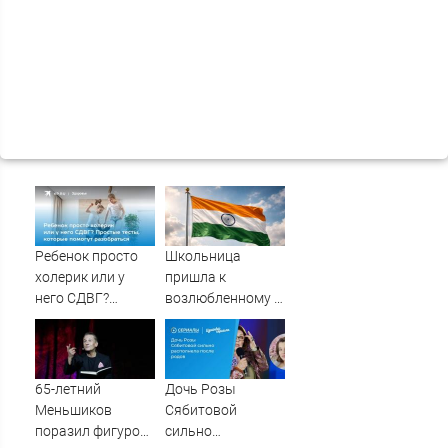
Ребенок просто
Школьница
холерик или у
пришла к
него СДВГ?
возлюбленному в
Простые тесты,
тюрьму с десятью
которые помогут
патронами в
разобраться
кармане
65-летний
Дочь Розы
Меньшиков
Сябитовой
поразил фигурой
сильно