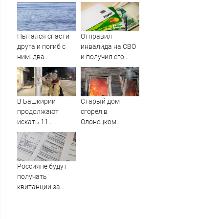
поклонников на
располнела после
отдыхе в Греции
родов
Пытался спасти
Отправил
друга и погиб с
инвалида на СВО
ним: два
и получил его
подростка
«посмертные»
утонули в реке
выплаты адвокат
08/08/2026 –
из Черепаново
Новости
В Башкирии
Старый дом
продолжают
сгорел в
искать 11
Олонецком
пропавших без
районе
вести
Россияне будут
получать
квитанции за
ЖКУ по-новому