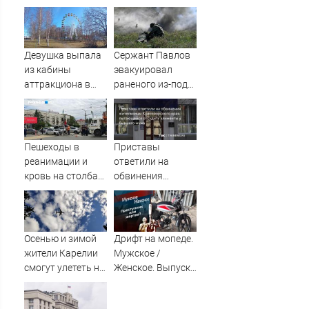
Европе и в Крыму
сработала:
Мощнейший удар
на самом
неожиданном
Девушка выпала
Сержант Павлов
направлении.
из кабины
эвакуировал
Армия
аттракциона в
раненого из-под
форсировала
российском
артиллерийского
реку. Ключевой
городе
огня ВСУ
узел обороны пал
Пешеходы в
Приставы
реанимации и
ответили на
кровь на столбах:
обвинения
всё, что известно
жительницы
о жутком ДТП
Красноярского
возле «Голубого
края,
огонька» — там
пытающейся
Осенью и зимой
Дрифт на мопеде.
сбили семь
отсудить
жители Карелии
Мужское /
человек
алименты у
смогут улететь на
Женское. Выпуск
бывшего мужа
юг России
от 31.10.2025