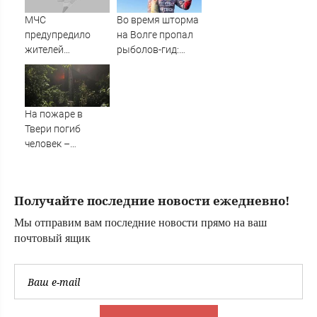
печальную
правду и
МЧС
Во время шторма
попросила о
предупредило
на Волге пропал
помощи
жителей
рыболов-гид:
Подмосковья об
нужна помощь в
угрозе атаки
поисках
дронов
На пожаре в
Твери погиб
человек –
Новости Твери и
городов Тверской
области сегодня -
Получайте последние новости ежедневно!
Afanasy.biz –
Тверские новости.
Мы отправим вам последние новости прямо на ваш
Новости Твери.
почтовый ящик
Тверь новости.
Новости. Новости
сегод