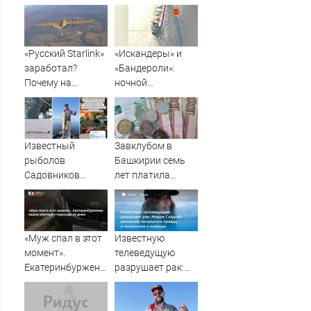
«Русский Starlink»
«Искандеры» и
заработал?
«Бандероли»:
Почему на
ночной
Украине кратно
добивающий удар
увеличилась
по Одессе и
точность
Ильичевску
попаданий по
Известный
Завклубом в
объектам ВСУ
рыболов
Башкирии семь
Садовников
лет платила
пропал на Волге
зарплату мужу-
во время шторма
прогульщику
«Муж спал в этот
Известную
момент».
телеведущую
Екатеринбурженку
разрушает рак:
нашли мертвой у
Мария Гладких
подъезда ее дома
раскрыла