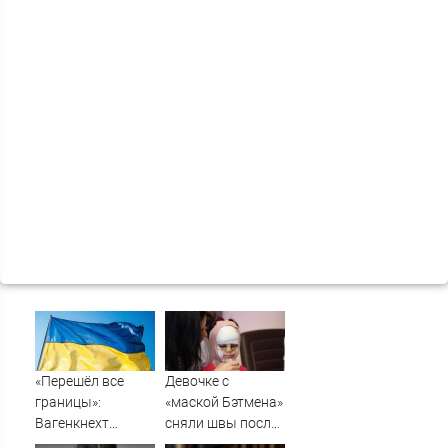
«Перешёл все
Девочке с
границы»:
«маской Бэтмена»
Вагенкнехт
сняли швы после
жёстко ответила
последней