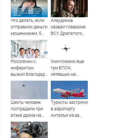
послу Украины
операции
Что делать, если
Алаудинов
отправили деньги
назвал главкома
мошенникам: 5
ВСУ Драпатого
шагов, которые
страшнейшим
помогут быстро
националистом и
вернуть свои
русофобом
кровные
Россиянин с
Уничтожено еще
инфарктом
три БПЛА,
выжил благодаря
летевших на
приложению в
Москву
Шанхае
Шесть человек
Туристы застряли
пострадали при
в аэропорту
атаке дрона на
Антальи из-за
Ильский НПЗ
сбоев в
расписании
рейсов