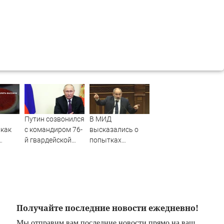
Путин созвонился
В МИД
 как
с командиром 76-
высказались о
й гвардейской
попытках
десантно-
Еревана
штурмовой
шантажировать
дивизии ВДВ -
РФ - Новости на
Новости на
Вести.ru
Вести.ru
Получайте последние новости ежедневно!
Мы отправим вам последние новости прямо на ваш