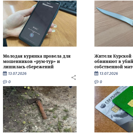
Молодая курянка провела для
Жителя Курской 
мошенников «рум-тур» и
обвиняют в убий
лишилась сбережений
собственной мат
13.07.2026
13.07.2026
0
0