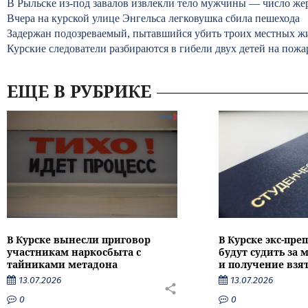
В Рыльске из-под завалов извлекли тело мужчины — число же
Вчера на курской улице Энгельса легковушка сбила пешехода
Задержан подозреваемый, пытавшийся убить троих местных ж
Курские следователи разбираются в гибели двух детей на пожа
ЕЩЕ В РУБРИКЕ
В Курске вынесли приговор
В Курске экс-пре
участникам наркосбыта с
будут судить за
тайниками метадона
и получение взя
13.07.2026
13.07.2026
0
0