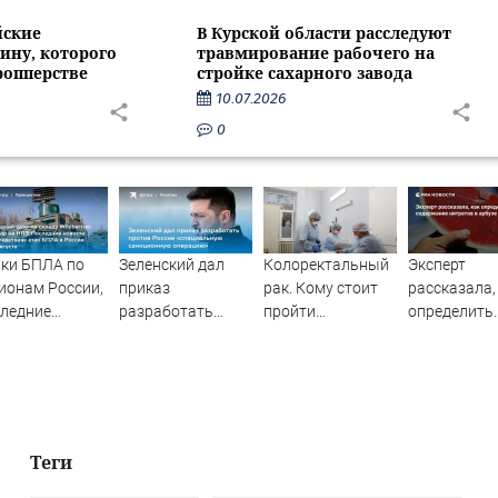
йские
В Курской области расследуют
ину, которого
травмирование рабочего на
ропперстве
стройке сахарного завода
10.07.2026
0
ки БПЛА по
Зеленский дал
Колоректальный
Эксперт
ионам России,
приказ
рак. Кому стоит
рассказала,
ледние
разработать
пройти
определить
ости на 7
против России
обследование и
высокое
уста 2026:
«специальную
как современные
содержание
ледствия,
санкционную
технологии
нитратов в
ки на склады
операцию»
помогают
арбузе
dberries,
победить недуг?
тояние
Теги
страдавших