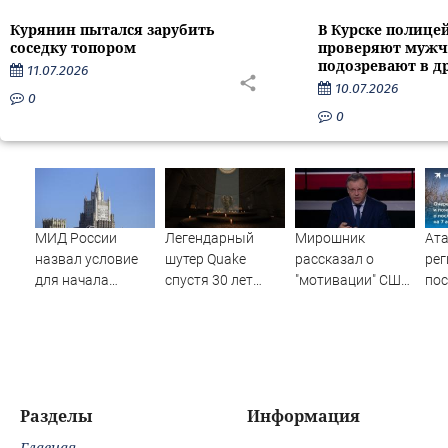
Курянин пытался зарубить
В Курске полице
соседку топором
проверяют мужч
подозревают в д
11.07.2026
10.07.2026
0
0
МИД России
Легендарный
Мирошник
Ата
назвал условие
шутер Quake
рассказал о
рег
для начала
спустя 30 лет
"мотивации" США
пос
переговоров о
после выхода
участвовать в
нов
мире с Украиной
получил новое
урегулировании
авг
дополнение от
на Украине -
пос
разработчиков
Новости на
ата
Wolfenstein
Вести.ru
Wil
сос
Разделы
Информация
по
Главная