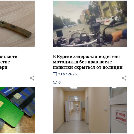
области
В Курске задержали водителя
стве
мотоцикла без прав после
ери
попытки скрыться от полиции
13.07.2026
0