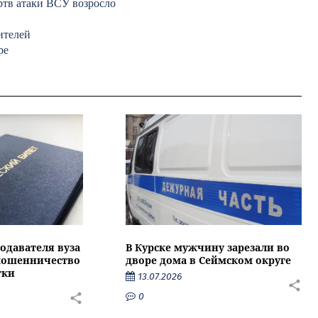
ртв атаки ВСУ возросло
ителей
ре
подавателя вуза
В Курске мужчину зарезали во
 мошенничество
дворе дома в Сеймском округе
тки
13.07.2026
0