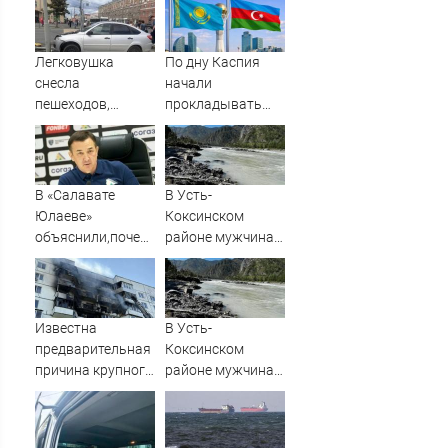
Легковушка
По дну Каспия
снесла
начали
пешеходов,
прокладывать
пострадали
стратегический
минимум восемь
интернет-кабель
человек - фото с
места 06/08/2026
В «Салавате
В Усть-
– Новости
Юлаеве»
Коксинском
объяснили,почему
районе мужчина
не стали активно
выпал из лодки в
подписывать
Катунь и пропал
игроков в
межсезонье
Известна
В Усть-
предварительная
Коксинском
причина крупного
районе мужчина
пожара на
выпал из лодки в
Гвардейской в
Катунь и пропал
Уфе