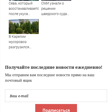
Сева, который
СМИ узнали о
восстанавливается
решении
после укуса
шведского суда
клеща, может
по передаче
выезжать из
сухогруза Caffa
дома благодаря
Украине
специальному
В Карелии
лифту
мусоровоз
разгрузился
прямо на улице,
не доехав до
полигона (ФОТО)
Получайте последние новости ежедневно!
Мы отправим вам последние новости прямо на ваш
почтовый ящик
Подписаться