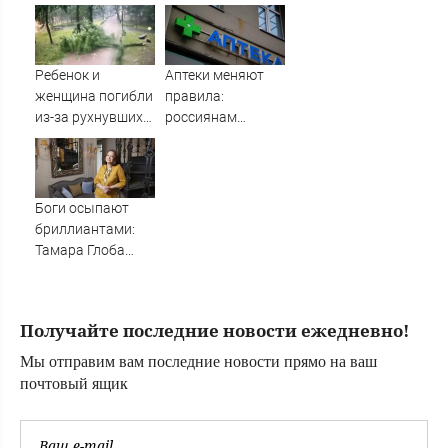
выборов -
Новости на
Вести.ru
Ребенок и
Аптеки меняют
женщина погибли
правила:
из-за рухнувших
россиянам
деревьев во
рассказали, как
время урагана в
теперь будут
Смоленске -
выдавать
Новости на
лекарства
Боги осыпают
Вести.ru
бриллиантами:
Тамара Глоба
назвала три
знака Зодиака,
которых накроет
Получайте последние новости ежедневно!
волной удачи с 7
августа
Мы отправим вам последние новости прямо на ваш
почтовый ящик