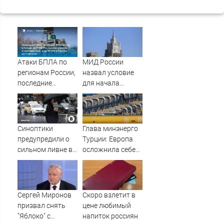
Атаки БПЛА по
МИД России
регионам России,
назвал условие
последние
для начала
новости на 7
переговоров о
августа 2026:
мире с Украиной
последствия,
атаки на склады
Синоптики
Глава минэнерго
Wildberries,
предупредили о
Турции: Европа
состояние
сильном ливне в
осложнила себе
пострадавших
Москве 7 августа
жизнь отказом от
российского газа
Сергей Миронов
Скоро взлетит в
призвал снять
цене любимый
"Яблоко" с
напиток россиян