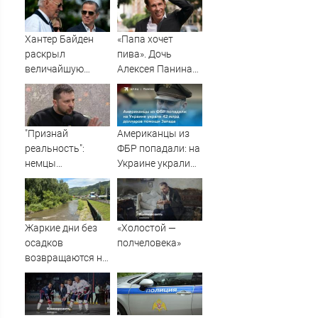
Хантер Байден
«Папа хочет
раскрыл
пива». Дочь
величайшую
Алексея Панина*
ошибку своего
поставила отцу
отца: бездействие
печальный
против Трампа
диагноз
"Признай
Американцы из
реальность":
ФБР попадали: на
немцы
Украине украли
обратились к
42 млрд долларов
Зеленскому после
помощи Запада
удара ВС РФ
Жаркие дни без
«Холостой —
осадков
полчеловека»
возвращаются на
Алтай