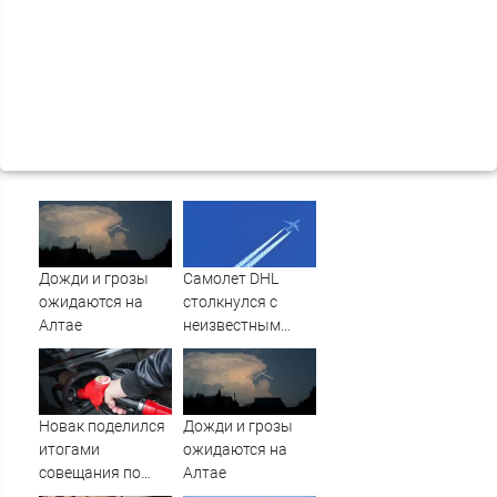
Дожди и грозы
Самолет DHL
ожидаются на
столкнулся с
Алтае
неизвестным
объектом над
Лейпцигом -
Новости на
Вести.ru
Новак поделился
Дожди и грозы
итогами
ожидаются на
совещания по
Алтае
топливу: