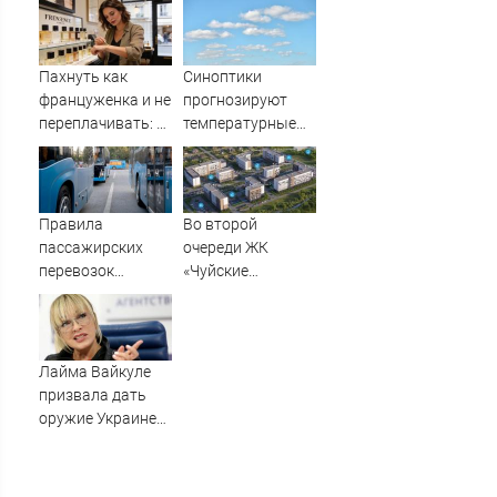
последние
новости о
ситуации с
Пахнуть как
Синоптики
бензином
француженка и не
прогнозируют
переплачивать: 5
температурные
доступных
качели в
ароматов с
Башкирии
французским
шармом
Правила
Во второй
пассажирских
очереди ЖК
перевозок
«Чуйские
изменятся в РФ с
кварталы»
1 сентября
открыты
продажи
Лайма Вайкуле
призвала дать
оружие Украине
вместо музыки