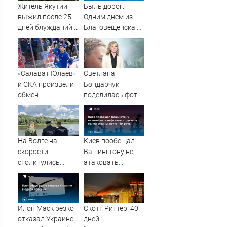
Житель Якутии
Быль дорог.
выжил после 25
Одним днем из
дней блужданий в
Благовещенска в
тайге
Китай, лапша,
мемы, и почему
утке по-пекински
запретили
«Салават Юлаев»
Светлана
переходить
и СКА произвели
Бондарчук
границу
обмен
поделилась фото
из круиза вместе
с сыном
На Волге на
Киев пообещал
скорости
Вашингтону не
столкнулись
атаковать
катер и моторная
нефтяную
лодка, погибли
структуру одной
люди
страны: вот о чём
речь
Илон Маск резко
Скотт Риттер: 40
отказал Украине
дней