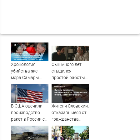
Хронология
Сын много лет
убийства экс-
стыдился
мэра Самары
простой работы
Виктора Тархова
отца, пока не
и его жены: шесть
узнал, ради чего
шокирующих
тот отказался от
фактов, новые
карьеры -
В США оценили
Жители Словакии,
подробности
история одной
производство
отказавшиеся от
семьи
ракет в России с
гражданства
производством
России, хотят его
"Пэтриотов"
вернуть