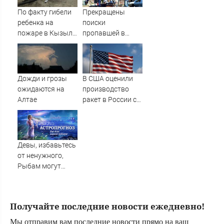
По факту гибели
Прекращены
ребенка на
поиски
пожаре в Кызыл-
пропавшей в
Таше возбуждено
Твери женщины
уголовное дело
Дожди и грозы
В США оценили
ожидаются на
производство
Алтае
ракет в России с
производством
"Пэтриотов"
Девы, избавьтесь
от ненужного,
Рыбам могут
прийти сны-
подсказки, а
Львам советуют
Получайте последние новости ежедневно!
быть лидером в
деле
Мы отправим вам последние новости прямо на ваш