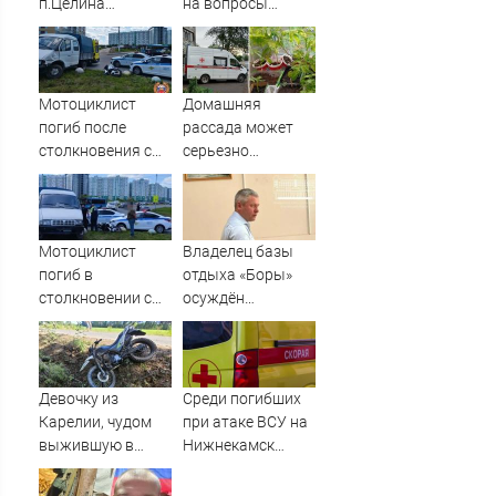
п.Целина
на вопросы
отключат
Newsler.ru
электроэнергию
на 3 улицах
Мотоциклист
Домашняя
погиб после
рассада может
столкновения с
серьезно
«Газелью» в Твери
подорвать
– Новости Твери и
здоровье
городов Тверской
области сегодня -
Мотоциклист
Владелец базы
Afanasy.biz –
погиб в
отдыха «Боры»
Тверские новости.
столкновении с
осуждён
Новости Твери.
ГАЗЕлью в Твери
за гибель
Тверь ново
подростка
на водоёме
Девочку из
Среди погибших
Карелии, чудом
при атаке ВСУ на
выжившую в
Нижнекамск
страшной аварии,
оказались
вертолетом
иностранцы