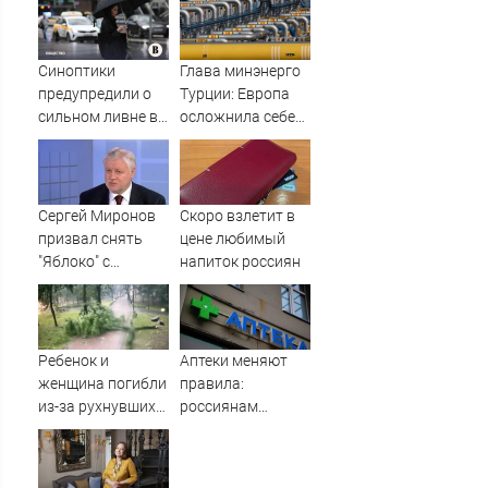
августа 2026:
мире с Украиной
последствия,
атаки на склады
Синоптики
Глава минэнерго
Wildberries,
предупредили о
Турции: Европа
состояние
сильном ливне в
осложнила себе
пострадавших
Москве 7 августа
жизнь отказом от
российского газа
Сергей Миронов
Скоро взлетит в
призвал снять
цене любимый
"Яблоко" с
напиток россиян
выборов -
Новости на
Вести.ru
Ребенок и
Аптеки меняют
женщина погибли
правила:
из-за рухнувших
россиянам
деревьев во
рассказали, как
время урагана в
теперь будут
Смоленске -
выдавать