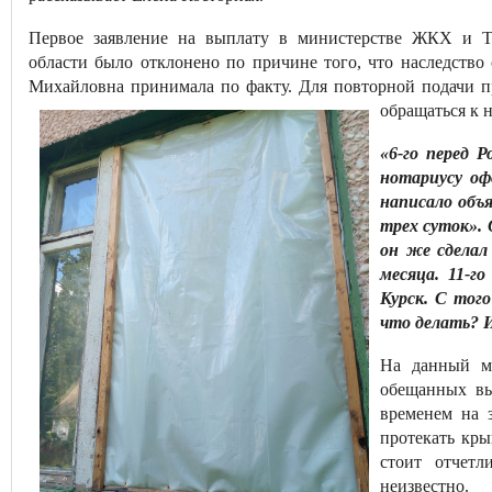
Первое заявление на выплату в министерстве ЖКХ и 
области было отклонено по причине того, что наследство
Михайловна принимала по факту. Для повторной подачи 
обращаться к 
«6-го перед 
нотариусу оф
написало объ
трех суток». 
он же сделал
месяца. 11-г
Курск. С тог
что делать? И
На данный м
обещанных вы
временем на 
протекать кры
стоит отчетл
неизвестно.