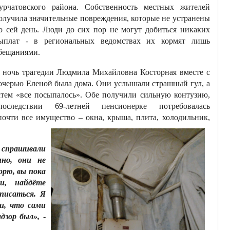
урчатовского района. Собственность местных жителей
олучила значительные повреждения, которые не устранены
о сей день. Люди до сих пор не могут добиться никаких
ыплат - в региональных ведомствах их кормят лишь
бещаниями.
 ночь трагедии Людмила Михайловна Косторная вместе с
очерью Еленой была дома. Они услышали страшный гул, а
атем «все посыпалось». Обе получили сильную контузию,
последствии 69-летней пенсионерке потребовалась
очти все имущество – окна, крыша, плита, холодильник,
ь спрашивали
нно, они не
орю, вы пока
и, найдёте
писаться. Я
и, что сами
дзор был»,
-