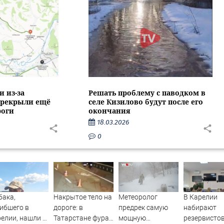
и из-за
Решать проблему с паводком в
ерекрыли ещё
селе Кизилово будут после его
роги
окончания
18.03.2026
0
бака,
Накрытое тело на
Метеоролог
В Карелии
ибшего в
дороге: в
предрек самую
набирают
елии, нашли в
Татарстане фура
мощную
резервистов