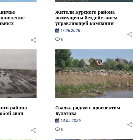
аничье
Жители Курского района
тановление
возмущены бездействием
альных
управляющей компании
17.06.2026
0
кого района
Свалка рядом с проспектом
собой свои
Булатова
18.05.2026
0