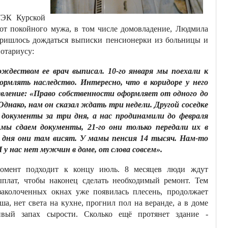
ТЭК Курской
 от покойного мужа, в том числе домовладение, Людмила
пришлось дождаться выписки пенсионерки из больницы и
нотариусу:
Рождеством ее врач выписал. 10-го января мы поехали к
ормлять наследство. Интересно, что в коридоре у него
явление: «Право собственности оформляет от одного до
Однако, нам он сказал ждать три недели. Другой соседке
 документы за три дня, а нас продинамили до февраля
о мы сдаем документы, 21-го они только передали их в
о дня они там висят. У мамы пенсия 14 тысяч. Нам-то
 у нас нет мужчин в доме, от слова совсем».
омент подходит к концу июль. 8 месяцев люди ждут
плат, чтобы наконец сделать необходимый ремонт. Тем
заколоченных окнах уже появилась плесень, продолжает
ша, нет света на кухне, прогнил пол на веранде, а в доме
ивый запах сырости. Сколько ещё протянет здание -