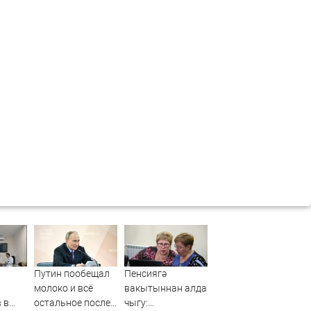
Путин пообещал
Пенсиягә
молоко и всё
вакытыннан алда
 в
остальное после
чыгу: