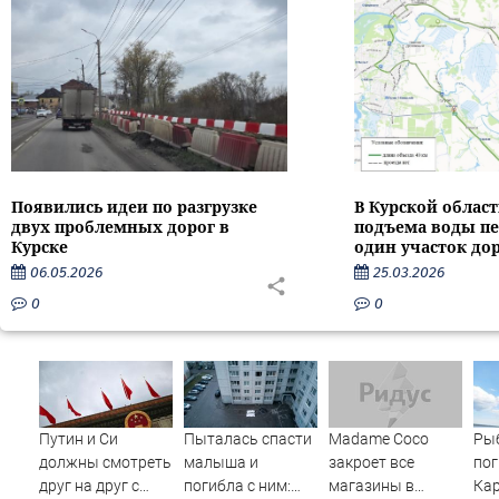
Появились идеи по разгрузке
В Курской област
двух проблемных дорог в
подъема воды п
Курске
один участок до
06.05.2026
25.03.2026
0
0
Путин и Си
Пыталась спасти
Madame Coco
Ры
должны смотреть
малыша и
закроет все
пог
друг на друг с
погибла с ним:
магазины в
Кар