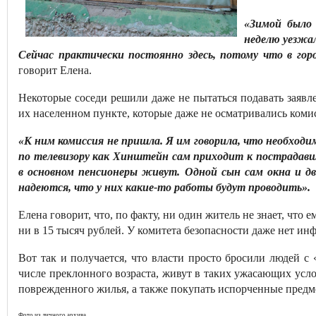
«Зимой было 
неделю уезжал
Сейчас практически постоянно здесь, потому что в гор
говорит Елена.
Некоторые соседи решили даже не пытаться подавать заявл
их населенном пункте, которые даже не осматривались коми
«К ним комиссия не пришла. Я им говорила, что необход
по телевизору как Хинштейн сам приходит к пострадав
в основном пенсионеры живут. Одной сын сам окна и дв
надеются, что у них какие-то работы будут проводить».
Елена говорит, что, по факту, ни один житель не знает, что
ни в 15 тысяч рублей. У комитета безопасности даже нет ин
Вот так и получается, что власти просто бросили людей с
числе преклонного возраста, живут в таких ужасающих усл
поврежденного жилья, а также покупать испорченные предм
Фото из личного архива