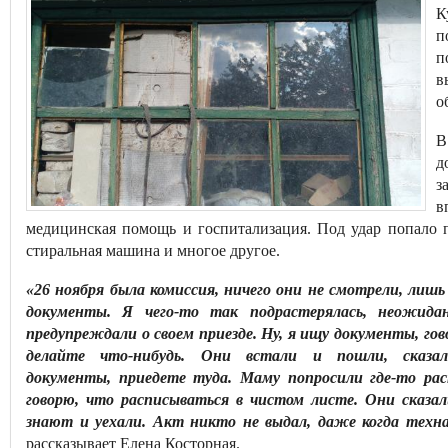
К
п
п
в
о
В
д
з
в
медицинская помощь и госпитализация. Под удар попало п
стиральная машина и многое другое.
«26 ноября была комиссия, ничего они не смотрели, лиш
документы. Я чего-то так подрастерялась, неожида
предупреждали о своем приезде. Ну, я ищу документы, гов
делайте что-нибудь. Они встали и пошли, сказал
документы, приедете туда. Маму попросили где-то рас
говорю, что расписываться в чистом листе. Они сказал
знают и уехали. Акт никто не выдал, даже когда техна
рассказывает Елена Косторная.