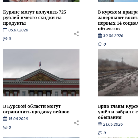
Куряне могут получить 725
В курском пригр
рублей вместо скидки на
завершают восс
продукты
первых 14 соци
объектов
05.07.2026
30.06.2026
0
0
В Курской области могут
Врио главы Курс
ограничить продажу вейпов
ушёл и забрал с 
обещания
15.06.2026
21.05.2026
0
0