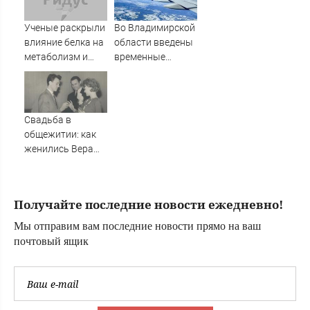
каникулы»
Ученые раскрыли
Во Владимирской
влияние белка на
области введены
метаболизм и
временные
процессы
ограничения на
старения
полеты малой
авиации
Свадьба в
общежитии: как
женились Вера
Алентова и
Владимир
Меньшов —
Получайте последние новости ежедневно!
студенческая
любовь,
Мы отправим вам последние новости прямо на ваш
прожившая
почтовый ящик
много лет