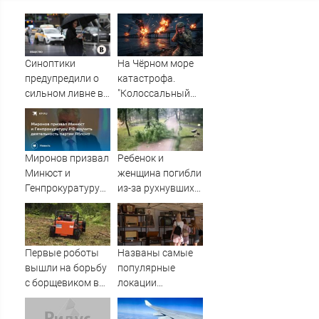
Синоптики
На Чёрном море
предупредили о
катастрофа.
сильном ливне в
"Колоссальный
Москве 7 августа
удар": Такого не
было за всю СВО
Миронов призвал
Ребенок и
Минюст и
женщина погибли
Генпрокуратуру
из-за рухнувших
РФ изучить
деревьев во
деятельность
время урагана в
партии Яблоко
Смоленске -
Новости на
Первые роботы
Названы самые
Вести.ru
вышли на борьбу
популярные
с борщевиком в
локации
Ленобласти
фестиваля
«Псковские