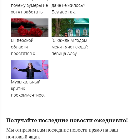
на острове в
почему зумеры не
даче не жилось?
одиночку
хотят работать
Без вас так
спокойно было, -
огрызается
невестка
В Тверской
"С каждым годом
области
меня тянет сюда":
простятся с
певица Алсу
рядовым,
приехала в
погибшим на СВО
татарскую
почти год назад
деревню, где
прошло ее
Музыкальный
детство
критик
07/08/2026 –
прокомментировал
Новости
отказ Ротару
выступать за
€200 тысяч
Получайте последние новости ежедневно!
Мы отправим вам последние новости прямо на ваш
почтовый ящик