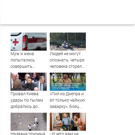
Муж и жена
Людей не могут
попытались
опознать: четыре
совершить
человека сгорели
суицид,
заживо в
предупредив
страшном ДТП на
оперативные
трассе
службы
07/08/2026 –
Провал Киева:
«Пил из Днепра и
Новости
удары по тылам
ел только чайную
добрались до
заварку»: Боец
Зеленского
СВО ради
быстрее, чем до
спасения своей
России
группы две
недели выживал
Названа причина,
- И чего вам на