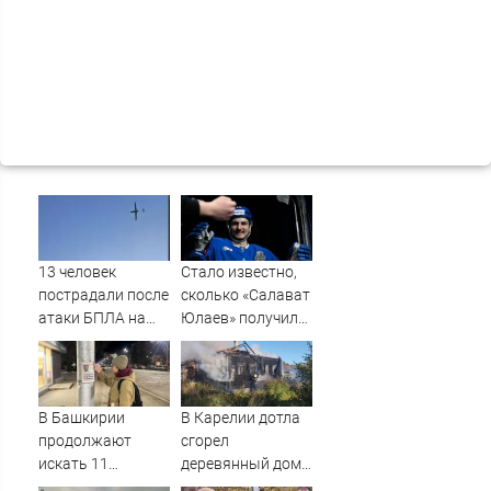
13 человек
Стало известно,
пострадали после
сколько «Салават
атаки БПЛА на
Юлаев» получил
российский город
от СКА в сделке
по Бландиси
В Башкирии
В Карелии дотла
продолжают
сгорел
искать 11
деревянный дом
пропавших без
(ФОТО)