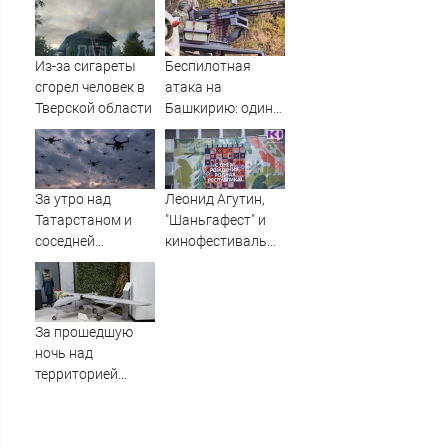
вести
Из-за сигареты
Беспилотная
сгорел человек в
атака на
Тверской области
Башкирию: один
БПЛА в Уфе
врезался в кран и
упал на кровлю
За утро над
Леонид Агутин,
Татарстаном и
"Шаньгафест" и
соседней
кинофестиваль
республикой
стран СНГ: как
сбиты 12
пройдет
вражеских БПЛА -
празднование
Минобороны
105-летия Коми
За прошедшую
09/08/2026 –
ночь над
Новости
территорией
Тверской области
уничтожены
вражеские БПЛА