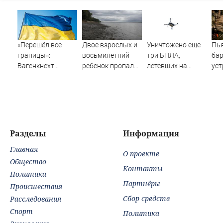
«Перешёл все
Двое взрослых и
Уничтожено еще
Пь
границы»:
восьмилетний
три БПЛА,
ба
Вагенкнехт
ребенок пропали
летевших на
уст
жёстко ответила
во время сплава
Москву
ноч
послу Украины
по реке
Ше
08/08/2026 –
Новости
Разделы
Информация
Главная
О проекте
Общество
Контакты
Политика
Партнёры
Происшествия
Сбор средств
Расследования
Спорт
Политика