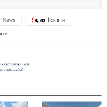
РВЫМ
ких беспилотников
ёдки под шубой»