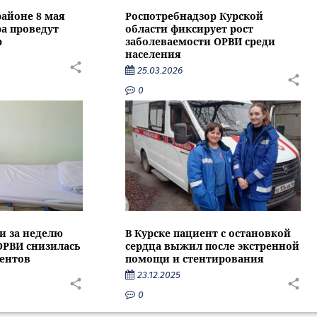
районе 8 мая
Роспотребнадзор Курской
а проведут
области фиксирует рост
р
заболеваемости ОРВИ среди
населения
25.03.2026
0
и за неделю
В Курске пациент с остановкой
ОРВИ снизилась
сердца выжил после экстренной
центов
помощи и стентирования
23.12.2025
0