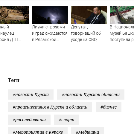
яный
Ливни с грозами
Депутат,
В Национал
рнаулец
и град ожидаются
говоривший об
музей Башк
роил ДТП
в Рязанской
уходе на СВО,
поступила 
ью в
области — МЧС
полгода
находка
балино
прогуливал
ледниковог
заседания
периода
Заксобрания
Теги
#новости Курска
#новости Курской области
#происшествия в Курске и области
#бизнес
#расследования
#спорт
#мероприятия в Курске
#медицина