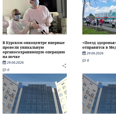
В Курском онкоцентре впервые
«Поезд здоровья
провели уникальную
отправится в Ме
органосохраняющую операцию
29.06.2026
на почке
0
29.06.2026
0