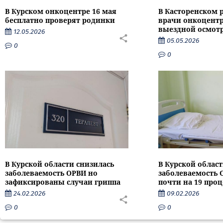
В Курском онкоцентре 16 мая
В Касторенском 
бесплатно проверят родинки
врачи онкоцентр
выездной осмот
12.05.2026
05.05.2026
0
0
В Курской области снизилась
В Курской област
заболеваемость ОРВИ но
заболеваемость 
зафиксированы случаи гриппа
почти на 19 про
24.02.2026
09.02.2026
0
0