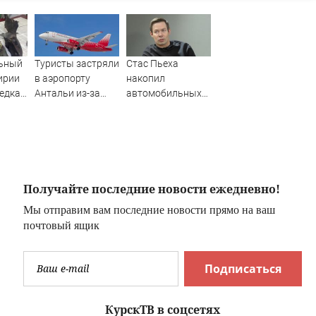
ьный
Туристы застряли
Стас Пьеха
ирии
в аэропорту
накопил
редкая
Антальи из-за
автомобильных
сбоев в
штрафов
о
расписании
рейсов
Получайте последние новости ежедневно!
Мы отправим вам последние новости прямо на ваш
почтовый ящик
Подписаться
КурскТВ в соцсетях