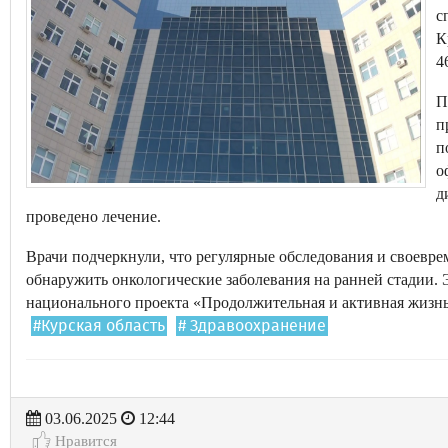
с
К
4
П
п
п
о
д
проведено лечение.
Врачи подчеркнули, что регулярные обследования и своевр
обнаружить онкологические заболевания на ранней стадии. 
национального проекта «Продолжительная и активная жизнь
#Курская область
# Здравоохранение
03.06.2025
12:44
Нравится