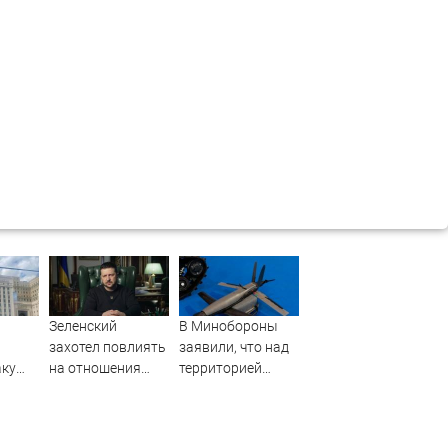
Зеленский
В Минобороны
захотел повлиять
заявили, что над
аку
на отношения
территорией
между Россией и
Тверской области
Китаем
уничтожены
БПЛА