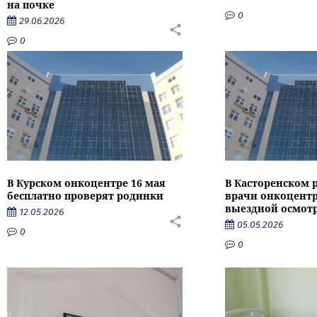
на почке
0
29.06.2026
0
В Курском онкоцентре 16 мая
В Касторенском 
бесплатно проверят родинки
врачи онкоцентр
выездной осмот
12.05.2026
05.05.2026
0
0