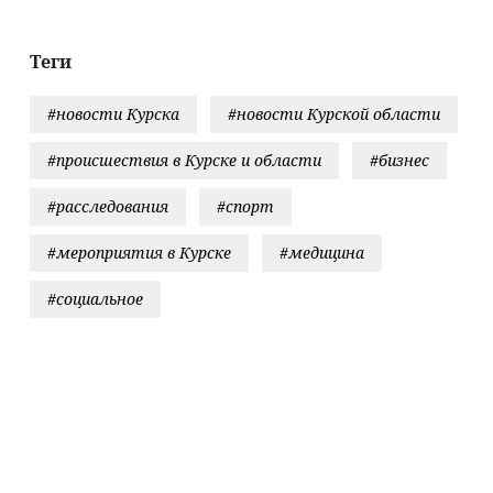
ссиянами
маном и
аной
Теги
#новости Курска
#новости Курской области
#происшествия в Курске и области
#бизнес
#расследования
#спорт
#мероприятия в Курске
#медицина
#социальное