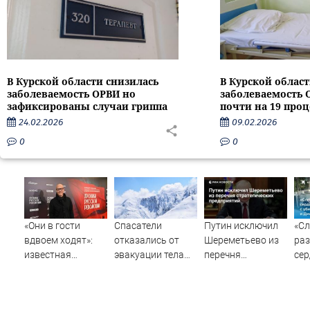
В Курской области снизилась
В Курской област
заболеваемость ОРВИ но
заболеваемость 
зафиксированы случаи гриппа
почти на 19 про
24.02.2026
09.02.2026
0
0
«Они в гости
Спасатели
Путин исключил
«Сл
вдвоем ходят»:
отказались от
Шереметьево из
раз
известная
эвакуации тела
перечня
сер
журналистка
Натальи
стратегических
Та
подтвердила
Наговицыной с
предприятий
про
роман
семитысячника
уб