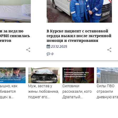
и за неделю
В Курске пациент с остановкой
ОРВИ снизилась
сердца выжил после экстренной
центов
помощи и стентирования
23.12.2025
0
ышно, как
Муж, застав у
Силовики
Силы ПВО
бивается
жены любовника,
рассказали, кого
отразили
дце»: в
поджег его
Драпатый
дневную ат
иланде
машину
назначает на
БПЛА на
стились с
командные
Рязанскую
итыми
должности
область