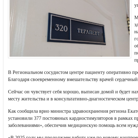
у
М
з
н
г
о
п
п
В Региональном сосудистом центре пациенту оперативно пр
Благодаря своевременному вмешательству врачей сердечный
Сейчас он чувствует себя хорошо, выписан домой и будет н
месту жительства и в консультативно-диагностическом цент
Как сообщила врио министра здравоохранения региона Екат
установили 377 постоянных кардиостимуляторов в рамках п
заболеваниями», обеспечив медицинскую помощь всем нуж
«В 2025 году мы продолжаем работу уже по новому нацпрое