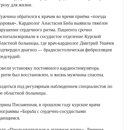
грозу для жизни.
ужчина обратился к врачам во время приёма «поезда
доровья». Кардиолог Анастасия Биба выявила тяжёлое
арушение сердечного ритма. Пациента срочно
оспитализировали в сосудистое отделение Курской
бластной больницы, где врач-кардиолог Дмитрий Ушачев
одтвердил диагноз — брадисистолическая фибрилляция
редсердий.
овели установку постоянного кардиостимулятора.
 ритм был восстановлен, и жизнь мужчины спасена.
аходиться под регулярным наблюдением специалистов по
ре областной больницы.
ерина Письменная, в прошлом году курские врачи
рограммы «Борьба с сердечно-сосудистыми
дающимся.
кту «Продолжительная и активная жизнь». Лечение