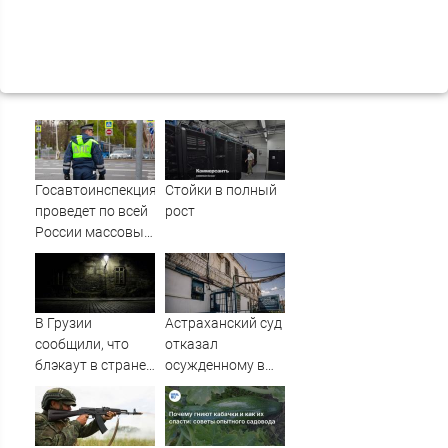
Госавтоинспекция
Стойки в полный
проведет по всей
рост
России массовые
рейды с 10
августа
В Грузии
Астраханский суд
сообщили, что
отказал
блэкаут в стране
осужденному в
произошёл из-за
колонии-
тестов на
поселении,
Ингурской ГЭС -
посчитав его