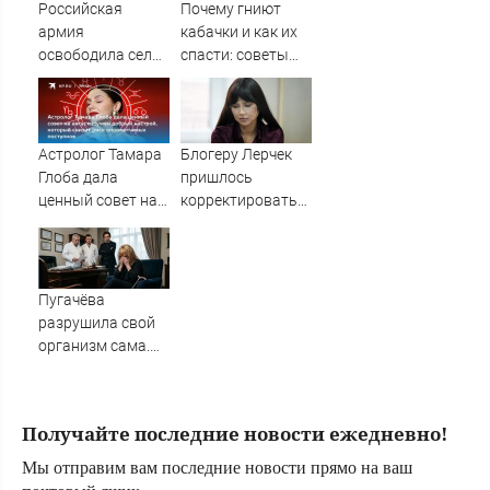
RT Russia -
опасным
Российская
Почему гниют
Медиаплатформа
армия
кабачки и как их
МирТесен
освободила село
спасти: советы
Алексеевка в
опытного
Сумской области
садовода
Астролог Тамара
Блогеру Лерчек
Глоба дала
пришлось
ценный совет на
корректировать
август: Нужен
свое лечение из-
добрый настрой,
за суда
который снизит
риск
Пугачёва
опрометчивых
разрушила свой
поступков
организм сама.
Врач раскрыла
«секрет»
Получайте последние новости ежедневно!
Мы отправим вам последние новости прямо на ваш