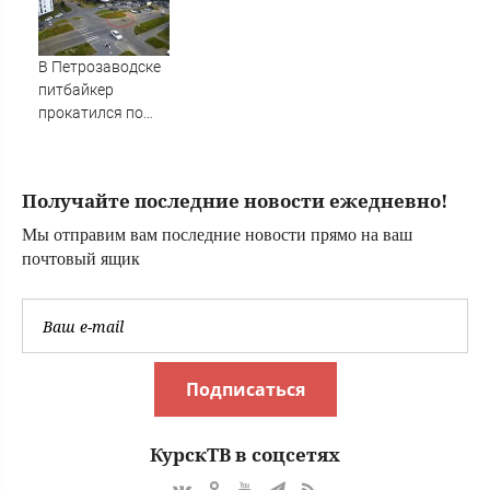
смастерил
городов Тверской
порнооткрытку и
области сегодня -
в итоге пойдёт
Afanasy.biz –
В Петрозаводске
под суд
Тверские новости.
питбайкер
Новости Твери.
прокатился по
Тверь новости.
асфальту после
Новости. Новости
неудачного трюка
сегод
(ВИДЕО)
Получайте последние новости ежедневно!
Мы отправим вам последние новости прямо на ваш
почтовый ящик
Подписаться
КурскТВ в соцсетях