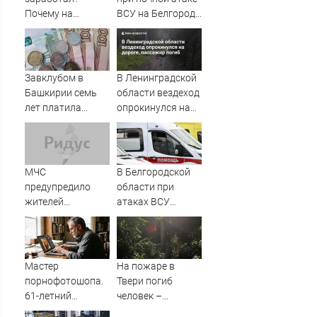
Почему на
ВСУ на Белгород
Украине кратно
выросло до пяти
увеличилась
точность
попаданий по
Завклубом в
В Ленинградской
объектам ВСУ
Башкирии семь
области вездеход
лет платила
опрокинулся на
зарплату мужу-
дороге, пассажир
прогульщику
погиб
МЧС
В Белгородской
предупредило
области при
жителей
атаках ВСУ
Подмосковья об
погибли три
угрозе атаки
человека, еще 25
дронов
пострадали -
Новости на
Мастер
На пожаре в
Вести.ru
порнофотошопа.
Твери погиб
61-летний
человек –
мужчина
Новости Твери и