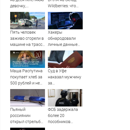
девочку,
Wildberries: что
ворвавшись в
известно об
квартиру
очередном ударе
по логистическим
центрам
Пять человек
Хакеры
07/08/2026 –
заживо сгорели в
обнародовали
Новости
машине на трассе
личные данные
(ФОТО)
более 100 тысяч
британских
силовиков -
Новости на
Маша Распутина
Суд в Уфе
Вести.ru
покупает хлеб за
наказал мужчину
500 рублей и не
за
пользуется
издевательства
туалетной
над родителями
бумагой
Пьяный
ФСБ задержала
россиянин
более 20
открыл стрельбу
пособников
по скорой
украинских кол-