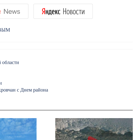
РВЫМ
 области
и
кровчан с Днем района