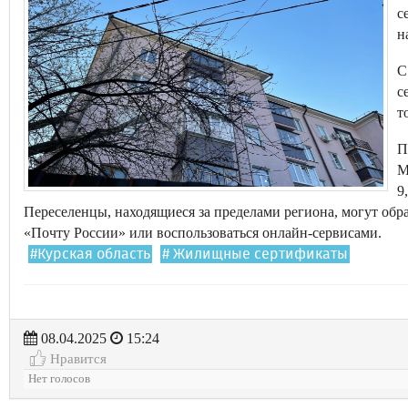
с
н
С
с
т
П
М
9
Переселенцы, находящиеся за пределами региона, могут обр
«Почту России» или воспользоваться онлайн-сервисами.
#Курская область
# Жилищные сертификаты
08.04.2025
15:24
Нравится
Нет голосов