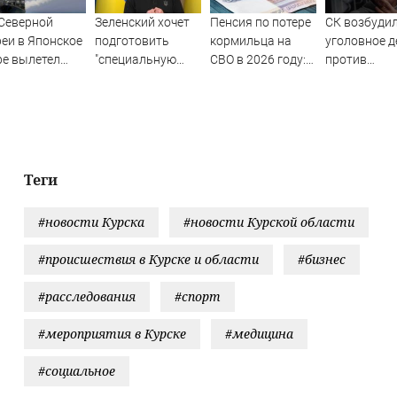
Северной
Зеленский хочет
Пенсия по потере
СК возбуди
еи в Японское
подготовить
кормильца на
уголовное д
е вылетел
"специальную
СВО в 2026 году:
против
опознанный
санкционную
размер, как
журналистк
аряд
операцию" против
членам семьи
Гордеевой*
России - Новости
оформить
на Вести.ru
гарантированную
пенсию по потере
кормильца,
Теги
погибшего на СВО
#новости Курска
#новости Курской области
#происшествия в Курске и области
#бизнес
#расследования
#спорт
#мероприятия в Курске
#медицина
#социальное