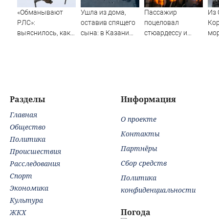
«Обманывают
Ушла из дома,
Пассажир
Из 
РЛС»:
оставив спящего
поцеловал
Кор
выяснилось, как
сына: в Казани
стюардессу и
мор
дроны ВСУ
мать пойдет под
попал под арест -
не
долетели до
суд за гибель
АБН 24
сн
Екатеринбурга
малыша
07/08/2026 –
Новости
Разделы
Информация
Главная
О проекте
Общество
Контакты
Политика
Партнёры
Происшествия
Сбор средств
Расследования
Спорт
Политика
Экономика
конфиденциальности
Культура
Погода
ЖКХ