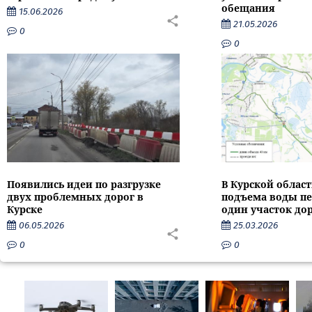
обещания
15.06.2026
21.05.2026
0
0
Появились идеи по разгрузке
В Курской област
двух проблемных дорог в
подъема воды п
Курске
один участок до
06.05.2026
25.03.2026
0
0