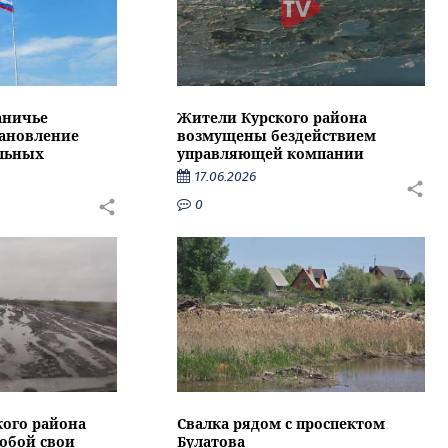
аничье
Жители Курского района
тановление
возмущены бездействием
альных
управляющей компании
17.06.2026
0
кого района
Свалка рядом с проспектом
собой свои
Булатова