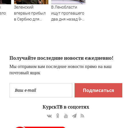
л
Зеленский
В Ленобласти
ело
впервые прибыл
ищут пропавшего
в Сербию для
два дня назад 9-
и
встречи с Вучичем
летнего мальчика
Получайте последние новости ежедневно!
Мы отправим вам последние новости прямо на ваш
почтовый ящик
Подписаться
КурскТВ в соцсетях