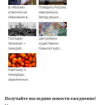
россиян»
В «Яблоке»
Победить Россию
ответили на
невозможно.
обвинения в
Запад решил
иностранном
противостоять ей
финансировании
по-другому
(NetEase, Китай)
Господин
Центробанк
приказал —
существенно
самурай
повысил курс
исполнил: почему
евро
японцы забыли,
кто сжег
Хиросиму
Картошку и
помидоры,
зараженные
опасными
заболеваниями,
не пустили в
Получайте последние новости ежедневно!
Амурскую
область из Китая