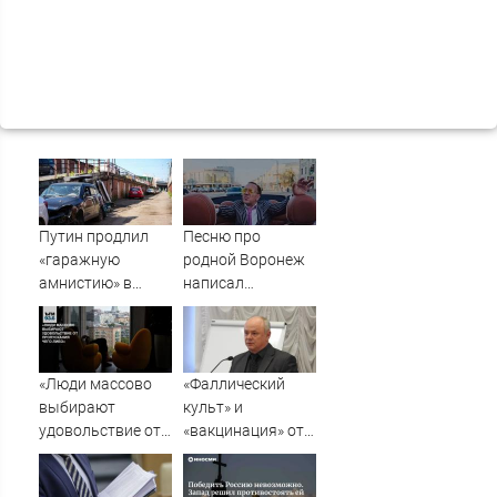
Путин продлил
Песню про
«гаражную
родной Воронеж
амнистию» в
написал
России до 1
музыкант Михаил
сентября 2031
Гребенщиков -
года
ВестиПК в
Воронеже
«Люди массово
«Фаллический
выбирают
культ» и
удовольствие от
«вакцинация» от
пропускания чего-
Грефа для
либо»
«дорогих