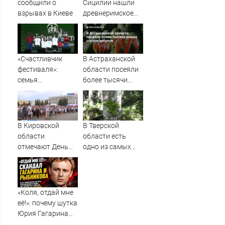
сообщили о
Сицилии нашли
взрывах в Киеве
древнеримское
судно с сотнями
амфор
«Счастливчик
В Астраханской
фестиваля»:
области посеяли
семья
более тысячи
Кирносовых из
новых сортов
Ремонтненского
арбузов
района покоряет
Всероссийский
В Кировской
В Тверской
фестиваль ГТО в
области
области есть
Красноярске -
отмечают День
одно из самых
Рассвет
физкультурника »
чистых мест в
ГТРК Вятка -
Европе
новости Кирова и
Кировской
«Коля, отдай мне
области
её!»: почему шутка
Юрия Гагарина
едва не