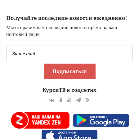
обернулась
дракой с
Получайте последние новости ежедневно!
Николаем
Рыбниковым ✿✔️
Мы отправим вам последние новости прямо на ваш
TVCenter.ru
почтовый ящик
Подписаться
КурскТВ в соцсетях