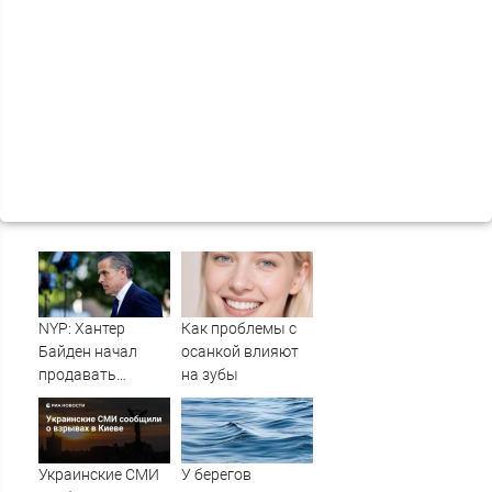
NYP: Хантер
Как проблемы с
Байден начал
осанкой влияют
продавать
на зубы
собственные
картины из-за
долгов
Украинские СМИ
У берегов