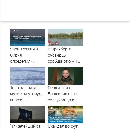
Sana: Россия и
В Оренбурге
Сирия
очевидцы
определили
сообщают о ЧП на
судьбу военных
озере Старица
баз
Тело на пляже:
Сержант из
мужчина утонул,
Башкирии спас
спасая
сослуживца и
маленькую дочку
получил ранение
09/08/2026 –
в зоне СВО
Новости
"Тяжелейший за
Скандал вокруг