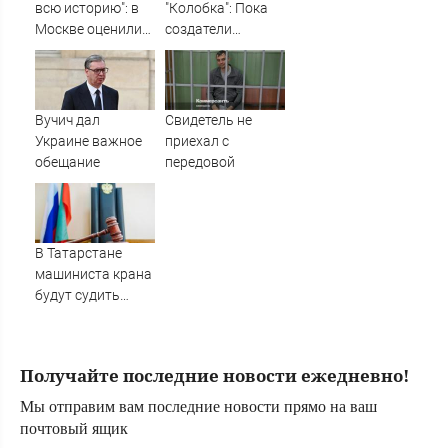
всю историю": в
"Колобка": Пока
Москве оценили
создатели
масштаб кризиса
отбиваются от
в НАТО
угроз, сборы
далеки от
рекордных
Вучич дал
Свидетель не
Украине важное
приехал с
обещание
передовой
В Татарстане
машиниста крана
будут судить
после падения
рабочего с 10-
метровой высоты
Получайте последние новости ежедневно!
09/08/2026 –
Новости
Мы отправим вам последние новости прямо на ваш
почтовый ящик