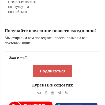
Листай.ру ✪
Несколько капель
на втулку — и
ночной писк
беспокоит реже:
летний лайфхак,
который спасает
Получайте последние новости ежедневно!
в любое время
Мы отправим вам последние новости прямо на ваш
почтовый ящик
Подписаться
КурскТВ в соцсетях