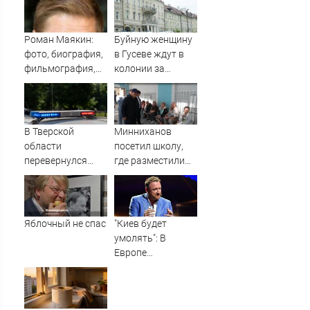
Нижнекамске
и набросить.
Горсть. На
крышку гроба"
Роман Маякин:
Буйную женщину
фото, биография,
в Гусеве ждут в
фильмография,
колонии за
новости - Вокруг
нападение на
ТВ.
полицейскую
В Тверской
Минниханов
области
посетил школу,
перевернулся
где разместили
автомобиль
жителей
«Скания»
пострадавшего от
атаки БПЛА дома
в Нижнекамске
Яблочный не спас
"Киев будет
10/08/2026 –
умолять": В
Новости
Европе
неожиданно
высказались об
окончании СВО ⋆