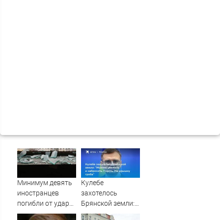
Минимум девять
Кулебе
иностранцев
захотелось
погибли от удара
Брянской земли:
ВСУ в
"Можем уважить