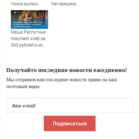
хлопок
тонна ашлык
Наговицина
суктырылган
застряла на Пике
Победы в
Киргизии: что
известно о
Маша Распутина
трагедии,
покупает хлеб за
спасение, может
500 рублей и не
ли выжить, что
пользуется
происходит
туалетной
прямо сейчас
бумагой
Получайте последние новости ежедневно!
Мы отправим вам последние новости прямо на ваш
почтовый ящик
Подписаться