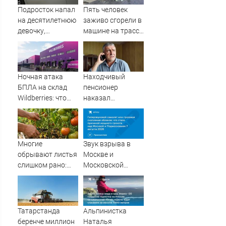
Подросток напал
Пять человек
на десятилетнюю
заживо сгорели в
девочку,
машине на трассе
ворвавшись в
(ФОТО)
квартиру
Ночная атака
Находчивый
БПЛА на склад
пенсионер
Wildberries: что
наказал
известно об
мошенников
очередном ударе
изощренным
по логистическим
способом
центрам
Многие
Звук взрыва в
07/08/2026 –
обрывают листья
Москве и
Новости
слишком рано:
Московской
что на самом деле
области 7 августа
нужно томатам в
2026 года:
августе
Причины,
источник, откуда
Татарстанда
Альпинистка
был громкий
беренче миллион
Наталья