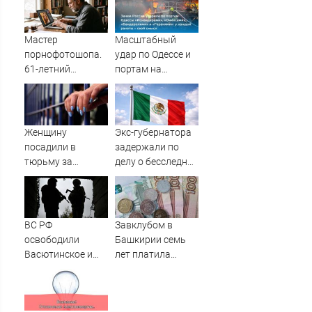
увеличилась
погиб
точность
попаданий по
Мастер
Масштабный
объектам ВСУ
порнофотошопа.
удар по Одессе и
61-летний
портам на
мужчина
Украине:
смастерил
Последние
порнооткрытку и
новости,
в итоге пойдёт
подробности об
Женщину
Экс-губернатора
под суд
ударах России 9
посадили в
задержали по
августа 2026 года
тюрьму за
делу о бесследной
необычное имя
пропаже 43
сына
студентов
ВС РФ
Завклубом в
освободили
Башкирии семь
Васютинское и
лет платила
Торецкое в ДНР -
зарплату мужу-
Новости на
прогульщику
Вести.ru