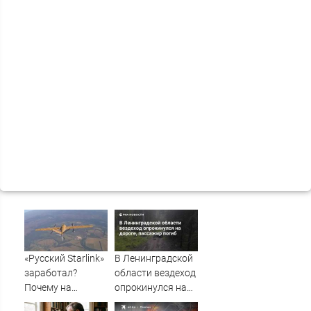
«Русский Starlink»
В Ленинградской
заработал?
области вездеход
Почему на
опрокинулся на
Украине кратно
дороге, пассажир