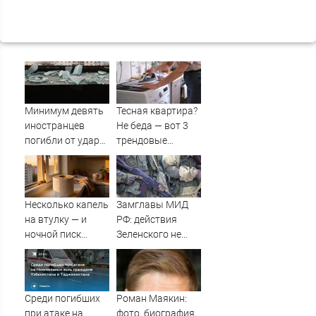
Минимум девять
Тесная квартира?
иностранцев
Не беда — вот 3
погибли от удара
трендовые
ВСУ в
замены
Нижнекамске
гладильной
доски, и вещи как
из магазина
Несколько капель
Замглавы МИД
на втулку — и
РФ: действия
ночной писк
Зеленского не
беспокоит реже:
оставляют
летний лайфхак,
России выбора,
который спасает
кроме
в любое время
продолжения СВО
Среди погибших
Роман Маякин:
10/08/2026 –
при атаке на
фото, биография,