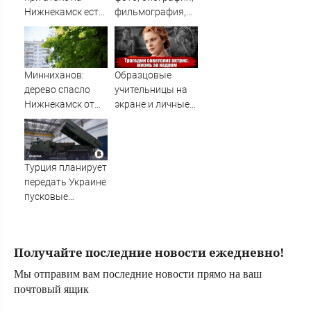
Новости
Нижнекамск есть
фильмография,
граждане
новости - Вокруг
Узбекистана и
ТВ.
Таджикистана
Минниханов:
Образцовые
дерево спасло
учительницы на
Нижнекамск от
экране и личные
разрушительных
трагедии в жизни:
последствий
судьбы пяти
удара БПЛА
советских актрис
✿✔️ TVCenter.ru
Турция планирует
передать Украине
пусковые
установки MLRS и
ракеты ATACMS
Получайте последние новости ежедневно!
Мы отправим вам последние новости прямо на ваш
почтовый ящик