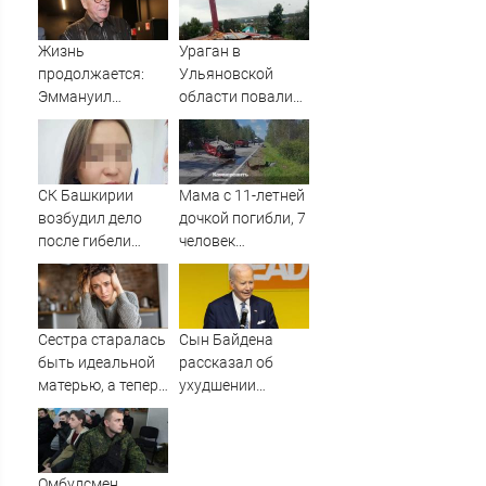
Жизнь
Ураган в
продолжается:
Ульяновской
Эммануил
области повалил
Виторган
столбы, деревья и
рассказывает
крыши
свою историю со
сцены
СК Башкирии
Мама с 11-летней
возбудил дело
дочкой погибли, 7
после гибели
человек
плода в
пострадали в ДТП
белорецкой
в Тюменской
больнице
области
Сестра старалась
Сын Байдена
быть идеальной
рассказал об
матерью, а теперь
ухудшении
рыдает, потому
здоровья отца
что у дочери к ней
куча претензий
Омбудсмен