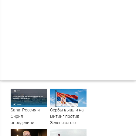
Sana: Россия и
Сербы вышли на
Сирия
митинг против
определили
Зеленского с
судьбу военных
портретами
баз
Путина