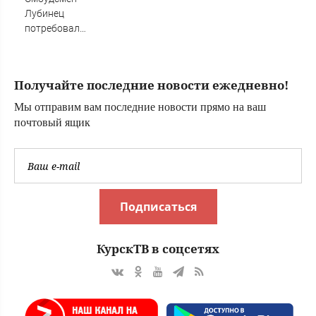
Лубинец
потребовал
проверить все
военкоматы
Закарпатья - RT
Получайте последние новости ежедневно!
Russia -
Медиаплатформа
Мы отправим вам последние новости прямо на ваш
МирТесен
почтовый ящик
Подписаться
КурскТВ в соцсетях