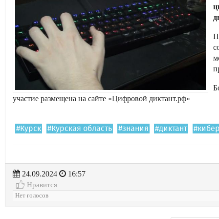
ц
д
П
с
м
п
Б
участие размещена на сайте «Цифровой диктант.рф»
#Курск
#Курская область
#знания
#диктант
#кибе
24.09.2024
16:57
Нравится
Нет голосов