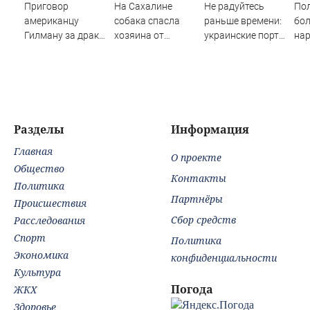
Приговор
На Сахалине
Не радуйтесь
По
американцу
собака спасла
раньше времени:
бол
Гилману за драки
хозяина от
украинские порты
нар
в воронежском
медведя, но
стонут, но
спр
СИЗО
попала в клинику
«Рыбарь» назвал
нос
потребовали
с глубокими
четыре причины,
ужесточить -
ранами
почему угроза
Новости на
для России жива
Вести.ru
Разделы
Информация
Главная
О проекте
Общество
Контакты
Политика
Партнёры
Происшествия
Сбор средств
Расследования
Спорт
Политика
Экономика
конфиденциальности
Культура
Погода
ЖКХ
Здоровье