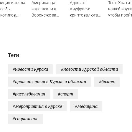
лиция изъяла
Американца
Адвокат
Тест: Хватит
ее 3 кг
задержали в
Ануфриев:
вашей эруди
котиков,
Воронеже за
криптовалюта
чтобы пройт
ятанных в
пьяный дебош в
служит
викторину б
ках 17-12-2022
поезде
платёжным
помощи
инструментом
интернета?
бизнеса - RT
Russia -
Медиаплатформа
Теги
МирТесен
#новости Курска
#новости Курской области
#происшествия в Курске и области
#бизнес
#расследования
#спорт
#мероприятия в Курске
#медицина
#социальное