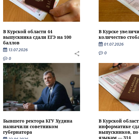
В Курской области 44
В Курске увелич
выпускника сдали ЕГЭ на 100
количество стоб
баллов
01.07.2026
13.07.2026
0
0
Бывшего ректора КГУ Худина
В Курской област
назначили советником
информатике сда
губернатора
выпускников, п
языкам — 314