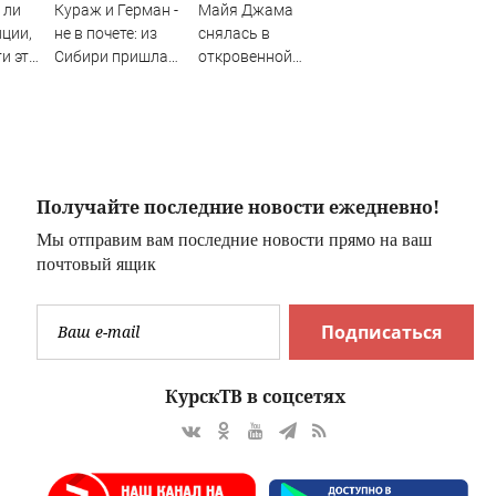
 ли
Кураж и Герман -
Майя Джама
ции,
не в почете: из
снялась в
и эту
Сибири пришла
откровенной
ез
новинка получше
фотосессии для
- огурцов на 50%
Grazia
больше -
SakhalinMedia.ru
Получайте последние новости ежедневно!
Мы отправим вам последние новости прямо на ваш
почтовый ящик
Подписаться
КурскТВ в соцсетях