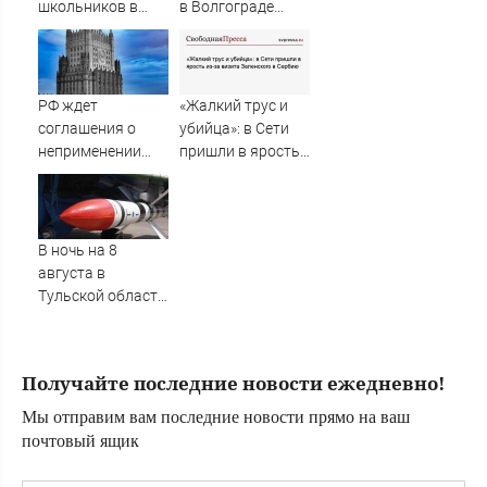
школьников в
в Волгограде
этом учебном
прощаются с
году будут
анестезиологом-
длиннее зимних
реаниматолог
высшей
РФ ждет
«Жалкий трус и
категории
соглашения о
убийца»: в Сети
неприменении
пришли в ярость
силы между
из-за визита
Грузией, Абхазией
Зеленского в
и Южной Осетией
Сербию
В ночь на 8
августа в
Тульской области
дважды
объявляли
ракетную
Получайте последние новости ежедневно!
опасность
Мы отправим вам последние новости прямо на ваш
почтовый ящик