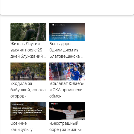
Житель Якутии
Быль дорог.
выжил после 25
Одним днем из
дней блужданий в
Благовещенска в
тайге
Китай, лапша,
мемы, и почему
утке по-пекински
запретили
«Ходила за
«Салават Юлаев»
переходить
бабушкой, копала
и СКА произвели
границу
огород»
обмен
Осенние
«Бесстрашный
каникулы у
борец за жизнь»: